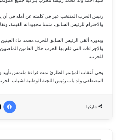
سيد أحمد ولد محمد رئيسا للحزب بتزكية جميع المؤتمر
رئيس الحزب المنتخب عبر في كلمته عن أمله في أن يك
والاحترام للرئيس السابق، مثمنا مجهوداته القيمة، وتفا
وبدوره ألقى الرئيس السابق للحزب محمد ماء العينين ول
والإجراءات التي قام بها الحزب خلال العامين الماضيين،
للحزب.
وفي أعقاب المؤتمر الطارئ تمت قراءة ملتمس تأييد وم
المصطفى ولد باب رئيس اللجنة الوطنية لشباب الحزب
في
شاركها