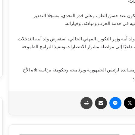
ين.
ون عند حسن الظن، وعلى قدر التحدي، مسجلا التقدير
نيه في خدمة الحزب ومبادئه، وخياراته.
د أييه وزير التكوين المهني الحالي، استعرض ولد أييه التدخلات
 داعيًا إلى مواصلة مشوار الانتصارات وتنفيذ البرامج الطموحة
ساندة لرئيس الجمهورية وبرنامجه وحكومته برئاسة تلاه الأخ
.
سبوك
X
ماسنجر
مشاركة عبر البريد
طباعة