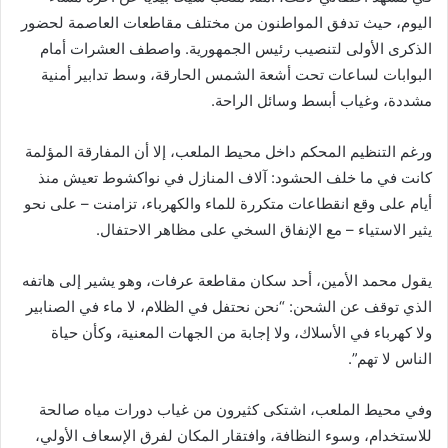
اليوم، حيث تدفق المواطنون من مختلف مقاطعات العاصمة لحضور
الذكرى الأولى لتنصيب رئيس الجمهورية. واصطف العشرات أمام
البوابات لساعات تحت أشعة الشمس الحارقة، وسط تدابير أمنية
مشددة، وغياب أبسط وسائل الراحة.
ورغم التنظيم المحكم داخل محيط الملعب، إلا أن المفارقة المؤلمة
كانت في ما خلف الحشود: آلاف المنازل في نواكشوط تعيش منذ
أيام على وقع انقطاعات متكررة للماء والكهرباء، تزامنت – على نحو
يثير الاستياء – مع الإنفاق السخي على مظاهر الاحتفال.
يقول محمد الأمين، أحد سكان مقاطعة عرفات، وهو يشير إلى هاتفه
الذي توقف عن الشحن: “نحن نحتفل في الظلام، لا ماء في الصنابير
ولا كهرباء في الأسلاك، ولا إجابة من الجهات المعنية، وكأن حياة
الناس لا تهم”.
وفي محيط الملعب، اشتكى كثيرون من غياب دورات مياه صالحة
للاستخدام، وسوء النظافة، وافتقار المكان لفرق الإسعاف الأولي،