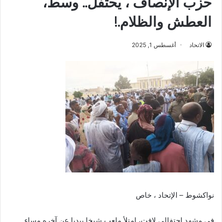
حزب الإنصاف ، يحتفل.. وسط،
العطش والظلام.!
الاتحاد
أغسطس 1, 2025
نواكشوط – الإتحاد ، خاص
في مشهد احتفالي لافت، امتلأ ملعب شيخا بيديا عن آخره مساء