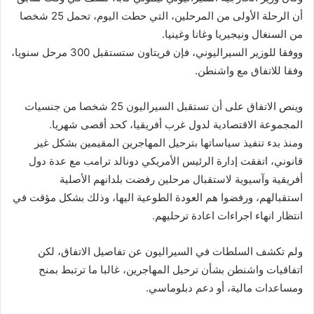
أن الرحلة الأولى من المرحلين، التي حطت اليوم، تحمل 25 شخصا
من السنغال ونيجيريا وغانا وغينيا.
ووفقا للوزير السيراليوني، فإن فريتاون ستستقبل 300 مرحل سنويا،
وفقا للاتفاق مع واشنطن.
وينص الاتفاق على أن تستقبل السيراليون 25 شخصا من جنسيات
المجموعة الاقتصادية لدول غرب أفريقيا، كحد أقصى شهريا.
ومنذ بدء تنفيذ سياساتها بترحيل المهاجرين المقيمين بشكل غير
قانوني، اتفقت إدارة الرئيس الأمريكي دونالد ترامب مع عدة دول
أفريقية وآسيوية لاستقبال مرحلين رفضت بلدانهم الأصلية
استقبالهم، ورفضوا هم العودة الطوعية اليها، وذلك بشكل مؤقت في
انتظار انهاء اجراءات اعادة ترحليهم.
ولم تكشف السلطات في السيراليون عن تفاصيل الاتفاق، لكن
اتفاقيات واشنطن بشأن ترحيل المهاجرين، غالبا ما ترتبط بمنح
ومساعدات مالية، أو دعم دبلوماسي.