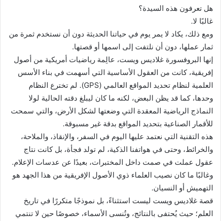
هل تعرفون هذه السيدة؟
غالبًا لا.
ومع ذلك، يكاد لا يمر يوم في حياتنا الحديثة دون أن نستخدم ثمرة من
ثمار عملها، دون أن نلتفت إلى اسمها أو قصتها.
إنها البروفسورة غلاديس ويست، عالِمة رياضيات أمريكية من أصول
إفريقية، كانت من العقول الأساسية التي أسهمت في بناء الأسس
العلمية لنظام تحديد المواقع العالمي (GPS). لم تخترع النظام
وحدها، كما قد يظن البعض، لكنه ما كان ليبلغ دقته الحالية لولا
النماذج الرياضية المعقدة التي وضعتها لشكل الأرض، والتي سمحت
للأقمار الصناعية بتحديد المواقع بدقة غير مسبوقة.
هذه التقنية التي نعتمد عليها اليوم في السفر، والإنقاذ، والملاحة،
والخرائط، وحتى في هواتفنا الذكية، لم تولد فجأة، بل كانت نتاج
عقول عملت في صمت داخل المختبرات، بعيدًا عن عدسات الإعلام.
وغالبًا ما كان نصيب العلماء ذوي الأصول الإفريقية من هذا الجهد هو
التهميش أو النسيان.
قصة غلاديس ويست ليست استثناءً، بل نموذجًا متكررًا في تاريخ
العلم؛ حيث يُحتفى بالنتائج، وتُنسى الأسماء، خصوصًا حين لا تنتمي