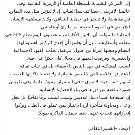
إلى المراكز التقليدية للسلطة العلمية أو الرمزية الثقافية. وفي
عالمنا الإفريقي، يتضاعف هذا الغياب، إذ لا تُدرّس مثل هذه النماذج
في مناهجنا، ولا تحضر في خطابنا الثقافي، وكأن مساهمة الإنسان
الإفريقي في العلوم الحديثة أمر طارئ أو هامشي.
المفارقة المؤلمة أن ملايين الأفارقة يستخدمون اليوم نظام GPS في
تنقلهم وأسفارهم، دون أن يعلموا أن إحدى الركائز العلمية لهذا
النظام وضعتها امرأة من أصول إفريقية، تحدّت القيود الاجتماعية
والعنصرية، وفرضت اسمها في مجال كان حكرًا على قلة.
ليست المشكلة في جهل الناس بالأسماء، بل في غياب ثقافة
الاعتراف. فالأمم التي لا تُنصف علمائها، ولا تحفظ ذاكرتها العلمية،
تُسهم – من حيث لا تدري – في استمرار تهميش ذاتها، وفي تكريس
صورة ناقصة عن دورها في بناء الحضارة الإنسانية.
إن استعادة أسماء مثل غلاديس ويست ليست ترفًا ثقافيًا، بل فعل
وعي، ومحاولة متأخرة لرد الاعتبار لمن عملوا في الظل، وتركوا
إنجازاتهم تتحدث عنهم، بينما صمتت الذاكرة طويلًا.
الإتحاد -القسم الثقافي