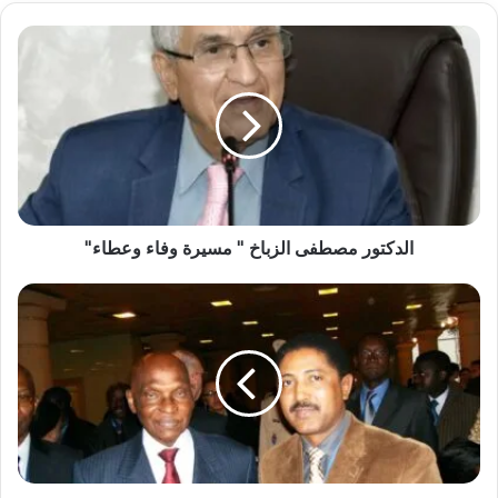
الدكتور مصطفى الزباخ '' مسيرة وفاء وعطاء''