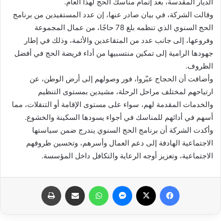
الديار المقدسة، بعد إتمام مناسك الحج لهذا العام.
وقالت الشركة، في بيان صادر عنها، إن عدد المستفيدين من برنامج
الحج السنوي الذي تنظمه بلغ 78 حاجًا، من عمال المجموعة
وفروعها، إلى جانب عدد من المتقاعدين والأئمة، وذلك في إطار
جهودها الرامية إلى تمكين منتسبيها من أداء فريضة الحج في أفضل
الظروف.
وأضافت أن الحجاج عبّروا، فور وصولهم إلى أرض الوطن، عن
ارتياحهم لمختلف مراحل الرحلة، مشيدين بمستوى التنظيم
والخدمات المقدمة لهم، سواء على مستوى الإقامة أو التنقلات، مما
أسهم في أدائهم للمناسك في أجواء يسودها السكينة والخشوع.
وأكدت الشركة أن برنامج الحج السنوي يندرج ضمن سياستها
الاجتماعية الهادفة إلى دعم العمال وأسرهم، وتحسين ظروفهم
الاجتماعية، وتعزيز أوجه الرعاية والتكافل داخل المؤسسة.
فيسبوك
X
ماسنجر
واتساب
مشاركة عبر البريد
طباعة