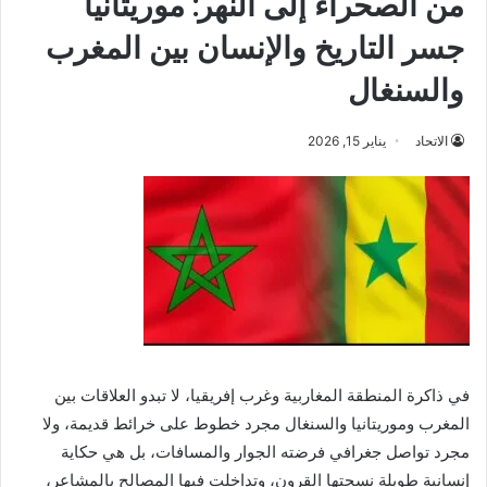
من الصحراء إلى النهر: موريتانيا
جسر التاريخ والإنسان بين المغرب
والسنغال
الاتحاد
يناير 15, 2026
في ذاكرة المنطقة المغاربية وغرب إفريقيا، لا تبدو العلاقات بين
المغرب وموريتانيا والسنغال مجرد خطوط على خرائط قديمة، ولا
مجرد تواصل جغرافي فرضته الجوار والمسافات، بل هي حكاية
إنسانية طويلة نسجتها القرون، وتداخلت فيها المصالح بالمشاعر،