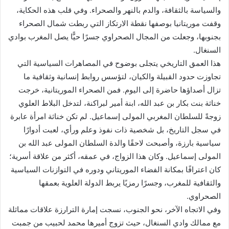
والسياسة بالثقافة، والدم بالنهر والصحراء. وفي قلب هذه الحكاية،
وقفت موريتانيا بوصفها نقطة الارتكاز التي ربطت شمال الصحراء
بجنوبها، وجعلت من المجال الصحراوي جسرًا حيًّا يصل المغرب بوادي
السنغال.
هذا العمق التاريخي يتجلى بوضوح في المصاهرات السياسية التي
تجاوزت حدود القبيلة والكيان، لتؤسس روابط إنسانية وثقافية ما
تزال أصداؤها حاضرة إلى اليوم. فمن الصحراء الموريتانية، خرجت
خناثة بنت بكار بن عبد الله، ابنة أمير لبراكنة، لتدخل البلاط العلوي
زوجةً للسلطان المغربي المولى إسماعيل. لم تكن خناثة امرأة عابرة
في سجل التاريخ، بل شخصية ذات نفوذ وعلم ورأي، لعبت أدوارًا
سياسية بارزة، وأصبحت لاحقًا والدة السلطان المولى عبد الله بن
المولى إسماعيل. وكان هذا الزواج، في عمقه، أكثر من علاقة أسرية؛
كان اعترافًا بمكانة الفضاء الموريتاني ودوره في التوازنات السياسية
والثقافية للمغرب، وجسرًا رمزيًا يربط الدولة العلوية بعمقها
الصحراوي.
وفي الاتجاه الآخر، نحو الجنوب، نسجت إمارة الترارزة علاقات مماثلة
مع ممالك وادي السنغال، حيث تزوج أميرها محمد لحبيب من جمبت