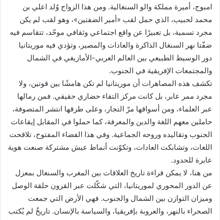
امبوج، أميرة مملكة والو السنغالية. ومن هذا الزواج وُلد اعلي بن
محمد لحبيب، الذي حمل لقب «أمير الضفتين»، وهو لقب لم يكن
مجرد تسمية، بل تعبيرًا عن واقع اجتماعي وثقافي موحّد، تتقاسم فيه
ضفّتا نهر السنغال الذاكرة والعادات والمصير، وتؤدي فيه موريتانيا
دور الوسيط الطبيعي بين العالم العربي-الأمازيغي في الشمال
والمجتمعات الإفريقية في الجنوب.
تكشف هذه المصاهرات أن موريتانيا لم تكن هامشًا بين قوتين، ولا
مجرد ممر عابر، بل كانت مركز التقاء حضاري حقيقي. فمن رمالها
عبر العلماء، ومن أسواقها مرّ التجار، وعلى طرقها انتشر المتصوفة،
حاملين معهم اللغة والدين والمعرفة، كما حملوا في المقابل إيقاعات
الجنوب وتقاليده وروحه الجماعية. وفي هذا الفضاء المفتوح، تلاقحت
اللغات، وتشابكت العادات، وتكوّنت أنماط عيش مشتركة صنعت هوية
عابرة للحدود.
من هنا، لا يمكن قراءة تاريخ العلاقات بين المغرب والسنغال بمعزل
عن الدور المحوري لموريتانيا، التي شكّلت عبر القرون حلقة الوصل
وميزان التوازن بين الشمال والجنوب. فهي الأرض التي جمعت
الصحراء بالنهر، والعروبة بإفريقيا، والسياسة بالإنسان. تاريخٌ لم يُكتب