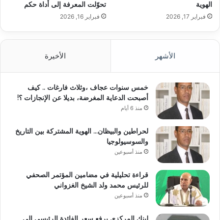
الهوية
تحوّلت المعرفة إلى أداة حكم
فبراير 17, 2026
فبراير 16, 2026
الأشهر
الأخيرة
خمس سنوات عجاف ،وثلاث فارغات .. كيف
أصبحت الدعاية المغرضة، بديلا عن الإنجازات ؟!
منذ 6 أيام
لحراطين والبيظان… الهوية المشتركة بين التاريخ
والسوسيولوجيا
منذ أسبوعين
قراءة تحليلية في مضامين المؤتمر الصحفي
للرئيس محمد ولد الشيخ الغزواني
منذ أسبوعين
لبنك المركزي يرفع سعر الفائدة الرئيسي إلى