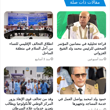
مقالات ذات صلة
قراءة تحليلية في مضامين المؤتمر
انطلاق التحالف الإقليمي للنساء
الصحفي للرئيس محمد ولد الشيخ
من أجل السلام في منطقة
الغزواني
الساحل
منذ أسبوعين
منذ 3 أسابيع
حمود ولد امحمد يواصل العمل في
وفد من تحالف قوى الإنقاذ يزور
خدمة المساجد وتجهيزها
المركز الوطني للأنكولوجيا ويطالب
بتعزيز خدمات علاج السرطان
منذ 4 أسابيع