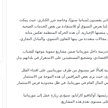
الكناري بأن ما يقارب 20 ألف موريتاني يقصدون إسبانيا سنويًا، وخاصة جزر الكناري، حيث يمكث
إما بغرض التسوق أو للاستفادة من بعض الخدمات الصحية.
نصتها الإخبارية، أن هذه الحركة المنتظمة تعكس متانة
ل مجالات متعددة من بينها التعاون التنموي، والتبادل التجاري،
دريبية داخل موريتانيا ضمن مشاريع تنموية موجهة للشباب
الاقتصادي، وتشجيع المستفيدين على الاستقرار في بلدانهم بدل
إقبالًا غير مسبوق من طرف موريتانيين على اقتناء الفلل
ي، حيث يرى بعض المراقبين أن هذه الموجة من الاستثمار
س المال العام في موريتانيا، في ظل محدودية فرص الاستثمار
يسها، أوكتافيو كارابايو، سيؤدي زيارة عمل إلى موريتانيا
 على مستوى تقدم هذه المشاريع.