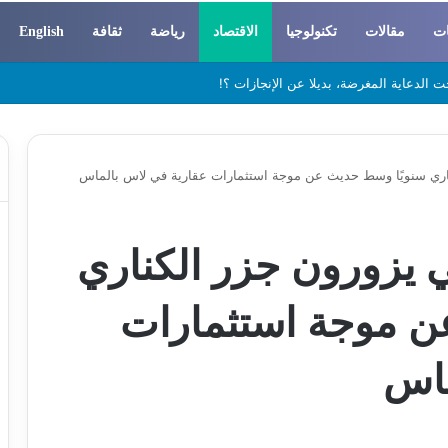
ات
مقالات
تكنولوجيا
الاقتصاد
رياضة
ثقافة
English
 والسوسيولوجيا
يتاني يزورون جزر الكناري
ن موجة استثمارات
ماس