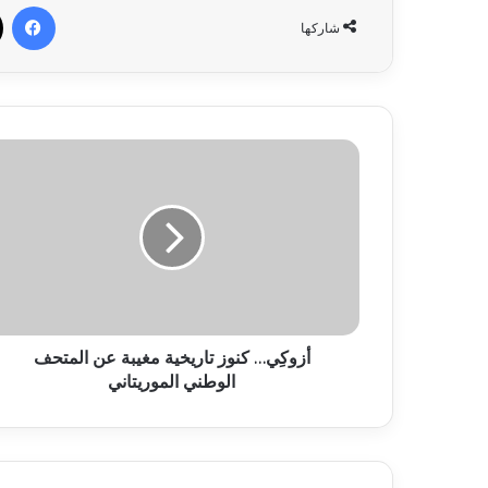
في
شاركها
أزوكِي… كنوز تاريخية مغيبة عن المتحف
الوطني الموريتاني