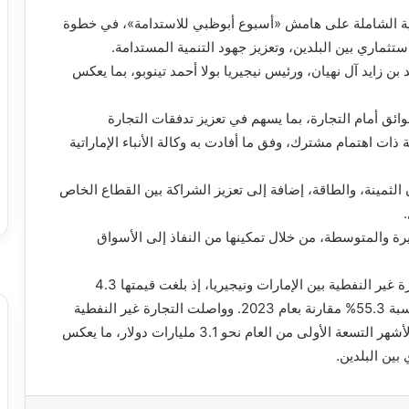
صادية الشاملة على هامش «أسبوع أبوظبي للاستدامة»، في خطوة
تثماري بين البلدين، وتعزيز جهود التنمية المستدامة.
ن زايد آل نهيان، ورئيس نيجيريا بولا أحمد تينوبو، بما يعكس
ائق أمام التجارة، بما يسهم في تعزيز تدفقات التجارة
ات اهتمام مشترك، وفق ما أفادت به وكالة الأنباء الإماراتية
الثمينة، والطاقة، إضافة إلى تعزيز الشراكة بين القطاع الخاص
رة والمتوسطة، من خلال تمكينها من النفاذ إلى الأسواق
وتأتي هذه الخطوة في ظل نمو ملحوظ في حجم التجارة غير النفطية بين الإمارات ونيجيريا، إذ بلغت قيمتها 4.3
مليارات دولار خلال عام 2024، مسجلة زيادة سنوية بنسبة 55.3% مقارنة بعام 2023. وواصلت التجارة غير النفطية
مسارها التصاعدي في عام 2025، حيث سجلت خلال الأشهر التسعة الأولى من العام نحو 3.1 مليارات دولار، ما يعكس
بين البلدين.