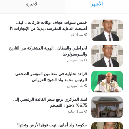
الأشهر
الأخيرة
خمس سنوات عجاف ،وثلاث فارغات .. كيف
أصبحت الدعاية المغرضة، بديلا عن الإنجازات ؟!
منذ 6 أيام
لحراطين والبيظان… الهوية المشتركة بين التاريخ
والسوسيولوجيا
منذ أسبوعين
قراءة تحليلية في مضامين المؤتمر الصحفي
للرئيس محمد ولد الشيخ الغزواني
منذ أسبوعين
لبنك المركزي يرفع سعر الفائدة الرئيسي إلى
6.75% لاحتواء التضخم
منذ 3 أسابيع
حكومة ولد أجاي… نهب فوق الأرض وتحتها!!