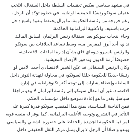
في مشهد سياسي يعكس تعقيدات السلطة داخل السنغال، انتُخب
عثمان سونكو رئيسًا للجمعية الوطنية، في خطوة تؤكد أن الرجل،
رغم خروجه من رئاسة الحكومة، ما يزال يحتفظ بنفوذ واسع داخل
حزب باستيف والأغلبية البرلمانية الحاكمة.
وجاء انتخاب سونكو بعد استقالة رئيس البرلمان السابق المالك
نداي، أحد أبرز المقربين منه، وسط تصاعد الخلافات بين سونكو
والرئيس باسيرو ديوماي فاي بشأن إدارة الملفات الاقتصادية،
خصوصًا أزمة الديون وتدهور الأوضاع المعيشية.
وكان الرئيس السنغالي قد عيّن الخبير الاقتصادي أحمد الأمين لو
رئيسًا جديدًا للحكومة خلفًا لسونكو، في محاولة لتهدئة التوتر داخل
السلطة وإعطاء إشارات إلى توجه أكثر تكنوقراطية في إدارة
الاقتصاد. غير أن انتقال سونكو إلى رئاسة البرلمان لا يبدو تراجعًا
سياسيًا بقدر ما هو إعادة تموضع داخل مؤسسات الحكم.
فمن الناحية السياسية، يمنح هذا المنصب سونكو قدرة كبيرة على
التأثير في التشريع وتوجيه الأغلبية البرلمانية، كما يوفر له منصة قوية
لمراقبة الحكومة الجديدة والحفاظ على حضوره الشعبي والسياسي.
ويبدو واضحًا أن الرجل لا يزال يمثل مركز الثقل الحقيقي داخل