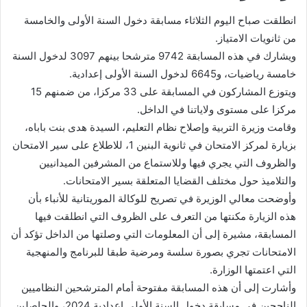
انطلقت صباح اليوم الثلاثاء مسابقة دخول السنة الأولى والخامسة
من ثانويات الامتياز.
ويشارك في هذه المسابقة 9742 مترشحا بينهم 3097 لدخول السنة
خامسة رياضيات، و6645 لدخول السنة الأولى إعدادية.
ويتوزع المشاركون في المسابقة على 33 مركزا، من ضمنهم 15
مركزا على مستوى ولاياتنا في الداخل.
وقامت وزيرة التربية وإصلاح نظام التعليم، السيدة هدى بنت باباه،
بزيارة لمركز الامتحان في ثانوية البنين 1، للاطلاع على سير الامتحان
والظروف التي يجري فيها وللاستماع من المشرفين الميدانيين
والتلاميذ حول مختلف القضايا المتعلقة بسير الامتحانات.
وأوضحت معالي الوزيرة في تصريح للوكالة الموريتانية للأنباء بأن
هذه الزيارة مكنتها من التعرف على الظروف التي انطلقت فيها
المسابقة، مشيرة إلى أن المعلومات التي وصلتها من الداخل تؤكد أن
الامتحانات تجري بصورة سلسة ومرضية طبقا للبرنامج والمنهجية
التي اعتمتها الوزارة.
وأشارت إلى أن هذه المسابقة مفتوحة أمام المترشحين النظاميين
الناجحين في مسابقة دخول السنة الأولى إعدادية 2024، والحاصلين