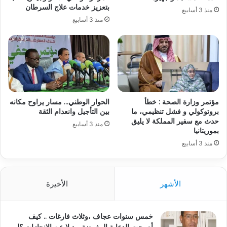
بتعزيز خدمات علاج السرطان
منذ 3 أسابيع
منذ 3 أسابيع
مؤتمر وزارة الصحة : خطأ
الحوار الوطني… مسار يراوح مكانه
بروتوكولي و فشل تنظيمي، ما
بين التأجيل وانعدام الثقة
حدث مع سفير المملكة لا يليق
منذ 3 أسابيع
بموريتانيا
منذ 3 أسابيع
الأشهر
الأخيرة
خمس سنوات عجاف ،وثلاث فارغات .. كيف
أصبحت الدعاية المغرضة، بديلا عن الإنجازات ؟!