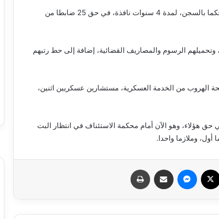
أصدرت الغرفة الجزائية في محكمة نواكشوط الغربية حكما بالسجن، لمدة 4 سنوات نافذة، في حق 25 ضابطا من
 وتحميلهم الرسوم والمصاريف القضائية، إضافة إلى حط رتبهم
حة الهروب من الخدمة العسكرية، مستشارين عسكريين اثنين،
 حق هؤلاء، وهو الآن أمام محكمة الاستئناف في انتظار البت
سبوك
X
ماسنجر
مشاركة عبر البريد
طباعة