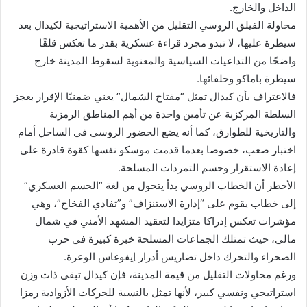
الداخل والخارج.
محاولة الفيلق الروسي التقليل من الأهمية الاستراتيجية لكيدال بعد
سيطرة عليها، لا تبدو مجرد قراءة عسكرية بقدر ما تعكس قلقًا
واضحًا من التداعيات السياسية والمعنوية لسقوط المدينة خارج
سيطرة باماكو وحلفائها.
فالاعتراف بأن كيدال تمثل “مفتاح الشمال” يعني ضمنيًا الإقرار بعجز
السلطة المركزية عن تأمين واحدة من أهم المناطق الرمزية
والتاريخية للطوارق، كما أنه يضع الحضور الروسي في الساحل أمام
اختبار صعب، خصوصا بعدما قدمت موسكو نفسها كقوة قادرة على
إعادة الاستقرار وحسم التمردات المسلحة.
الأخطر أن الخطاب الروسي بدأ يتحول من لغة “الحسم العسكري”
إلى خطاب يقوم على “إدارة الاستنزاف” و”تفادي الفخاخ”، وهي
مؤشرات تعكس إدراكا متزايدا لتعقيد المشهد الأمني في شمال
مالي، حيث تمتلك الجماعات المسلحة خبرة كبيرة في حرب
الصحراء والتحرك داخل تضاريس أدرار إيفوغاس الوعرة.
ورغم محاولات التقليل من قيمة المدينة، فإن كيدال تبقى ذات وزن
استراتيجي ونفسي كبير، لأنها تمثل بالنسبة للحركات الأزوادية رمزا