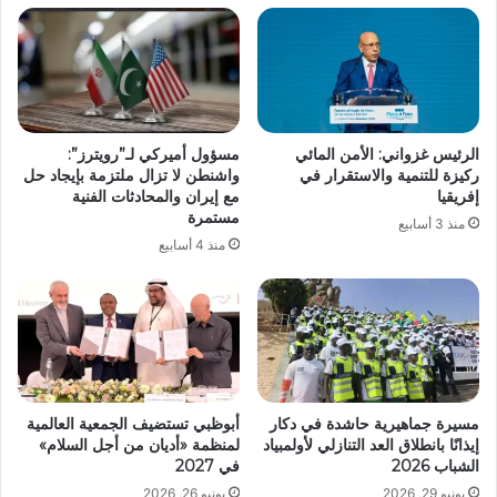
الرئيس غزواني: الأمن المائي
مسؤول أميركي لـ”رويترز”:
ركيزة للتنمية والاستقرار في
واشنطن لا تزال ملتزمة بإيجاد حل
إفريقيا
مع إيران والمحادثات الفنية
مستمرة
منذ 3 أسابيع
منذ 4 أسابيع
مسيرة جماهيرية حاشدة في دكار
أبوظبي تستضيف الجمعية العالمية
إيذانًا بانطلاق العد التنازلي لأولمبياد
لمنظمة «أديان من أجل السلام»
الشباب 2026
في 2027
يونيو 29, 2026
يونيو 26, 2026