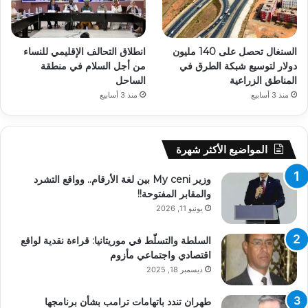
السنغال تحصل على 140 مليون
انطلاق التحالف الإقليمي للنساء
دولار لتوسيع شبكة الطرق في
من أجل السلام في منطقة
المناطق الزراعية
الساحل
منذ 3 أسابيع
منذ 3 أسابيع
المواضيع الأكثر شهرة
وزير My ceni بين لغة الأرقام.. وواقع التشرد
والمقابر المفتوحة!!
يونيو 11, 2026
السلطة والتسلّط في موريتانيا: قراءة نقدية لواقع
اقتصادي واجتماعي مأزوم
ديسمبر 18, 2025
طهران تندد باتهامات ترامب بشأن برنامجها