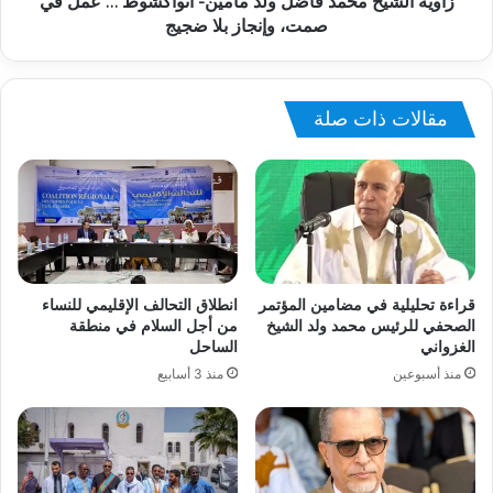
زاوية الشيخ محمد فاضل ولد مامين- انواكشوط … عمل في
صمت، وإنجاز بلا ضجيج
مقالات ذات صلة
قراءة تحليلية في مضامين المؤتمر
انطلاق التحالف الإقليمي للنساء
الصحفي للرئيس محمد ولد الشيخ
من أجل السلام في منطقة
الغزواني
الساحل
منذ أسبوعين
منذ 3 أسابيع