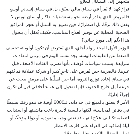
متجهين إلى السنغال للعلاج.
قرارٌ كهذا لا يُقرأ في سياق مالي ضيّق، بل في سياق إنساني أوسع.
فالمريض الذي يغادر أرضه نحو مستشفيات داكار أو سان لويس لا
يفعل ذلك ترفًا، بل اضطرارًا، حين تضيق به السبل أو تعجز المرافق
الصحية المحلية عن توفير العلاج المناسب. فكيف يُعقل أن يتحول
هذا الألم إلى موردٍ جبائي؟
الوزير الأول المختار ولد أجاي، الذي يُفترض أن تكون أولوياته تخفيف
الضغط عن الطبقات الهشة، يجد نفسه اليوم في مرمى انتقادات
متزايدة، بسبب سياسات تُوصَف بأنها تضرب الفئات الأضعف قبل
غيرها. فالضريبة حين تُفرض على تاجرٍ كبير أو شركة عملاقة قد تُفهم
في سياق إعادة توزيع الثروة، أما حين تُسلَّط على مريضٍ يبحث عن
جرعة أمل خارج الحدود، فإنها تتحول إلى عبء أخلاقي قبل أن تكون
إجراءً إداريًا.
الأمر لا يتعلق بالمبلغ في حد ذاته، فـ6000 أوقية قد تبدو رقمًا بسيطًا
في دفاتر المحاسبة، لكنها بالنسبة لأسرة باعت ماشيتها أو استدانت
لتغطية تكاليف علاج ابنها، قد تعني وجبة مفقودة، أو دواءً مؤجلًا، أو
ليلةً إضافية في العراء على قارعة الانتظار.
ثم إن السؤال الأعمق يظل مطروحًا: