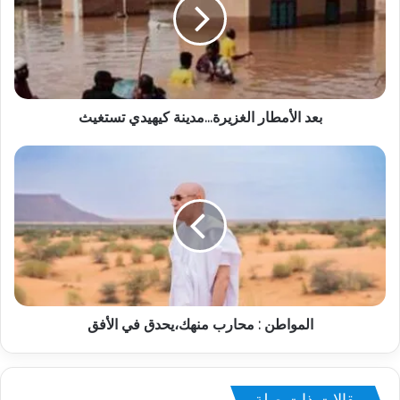
بعد الأمطار الغزيرة...مدينة كيهيدي تستغيث
المواطن : محارب منهك،يحدق في الأفق
مقالات ذات صلة