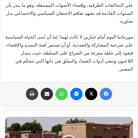
على التحالفات الظرفية، وإقصاء الأصوات المستقلة. وهو ما ينذر بأن
السنوات القادمة قد تشهد تفاقم الاحتقان السياسي والاجتماعي بدل
تجاوزه.
موريتانيا اليوم أمام خيارين لا ثالث لهما: إما أن تُبنى الحياة السياسية
على شرعية المشاركة والتعددية، أو أن تستمر لعبة التمديد والإقصاء،
فنعود إلى حلقة مفرغة من الصراع على السلطة، حيث يتبدل
اللاعبون وتبقى أدوات الفساد والتملق هي ذاتها التي تتحكم في
المصير.
فيسبوك
X
ماسنجر
واتساب
مشاركة عبر البريد
طباعة