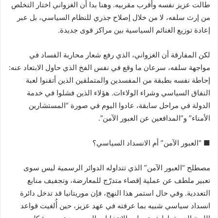
طالت عزيز نفسه وأقرب مقربيه. وهنا بدا أن الغزواني اختار التخلص
من إرث سلفه، لا من خلال إصلاح جذري للنظام السياسي، بل عبر
إعادة توزيع الغنائم السياسية بين مراكز قوى جديدة.
لكن المفارقة أن الغزواني، الذي رفع شعار محاربة الفساد في
مواجهة سلفه، سرعان ما وقع في نفس الفخ الذي حاول الابتعاد عنه:
إحاطة نفسه بطبقة من المفسدين والمتملقين الذين أتقنوا لعبة
النفاق السياسي وشراء الولاءات. هؤلاء الذين فشلوا في خدمة
الدولة في مراحل سابقة، عادوا اليوم في صورة “المستشارين
الأمناء” و”المدافعين عن العبور الآمن”.
■ “العبور الآمن” أم الانسداد السياسي؟
مصطلح “العبور الآمن” الذي تتداوله الدوائر الرسمية ليس سوى
تعبير ملطف عن عملية إقصاء متدرّج للمعارضة، وتجفيف منابع
التعددية. وفي حال استمر هذا النهج، فإن موريتانيا قد تدخل دائرة
انسداد سياسي شبيه بما عرفته في عهد عزيز، حين أُلغيت قواعد