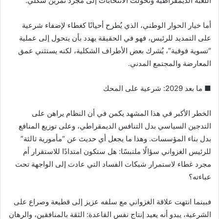
اللعبة الديمقراطية وتحولت الانتخابات إلى مجرد تمرين شكلي.
أما خيار الحوار الوطني، الذي يُطرح أحيانًا كغطاء لإضفاء شرعية
على التمديد للرئيس، فهو في الحقيقة يهدد بأن يتحول إلى عملية
“تسوية فوقية”، يُشرك بعض الأطراف الشكلية، لكنه يستثني عمق
المعارضة والمجتمع المدني.
■ ما بعد 2029: شرعية على المحك
الخطر الأكبر في هذا المشهد يكمن في أن النظام يراهن على
التدجين السياسي بدل التنافس الديمقراطي، وعلى توزيع المنافع
بدل بناء المؤسسات. وهذا ما يجعل أي حديث عن “مأمورية ثالثة”
للرئيس الغزواني سؤالًا ملتبسًا: هل ستكون امتدادًا للاستقرار أم
مجرد غطاء لاستمرار شبكات الفساد التي عادت إلى الواجهة تحت
عباءته؟
فبينما انتهت علاقة الغزواني مع سلفه عزيز إلى قطيعة وصراع على
الشرعية، يبدو أنه يعيد إنتاج نفس القاعدة: الثقة بالمنافقين، والرهان