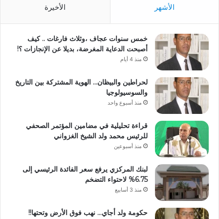
الأشهر
الأخيرة
خمس سنوات عجاف ،وثلاث فارغات .. كيف
أصبحت الدعاية المغرضة، بديلا عن الإنجازات ؟!
منذ 4 أيام
لحراطين والبيظان… الهوية المشتركة بين التاريخ
والسوسيولوجيا
منذ أسبوع واحد
قراءة تحليلية في مضامين المؤتمر الصحفي
للرئيس محمد ولد الشيخ الغزواني
منذ أسبوعين
لبنك المركزي يرفع سعر الفائدة الرئيسي إلى
6.75% لاحتواء التضخم
منذ 3 أسابيع
حكومة ولد أجاي… نهب فوق الأرض وتحتها!!