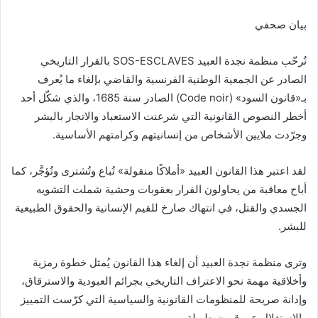
بيان صحفي
تُرحّب منظمة نجدة العبيد SOS-ESCLAVES بالقرار التاريخي
الصادر عن الجمعية الوطنية الفرنسية والقاضي بإلغاء ما يُعرف
بـ«قانون السود» (Code noir) الصادر سنة 1685، والذي شكّل أحد
أخطر النصوص القانونية التي شرعنت الاستعباد والاتجار بالبشر
وجرّدت ملايين الأشخاص من إنسانيتهم وكرامتهم الأساسية.
لقد اعتبر هذا القانون العبيد «أملاكًا منقولة» تُباع وتُشترى وتُؤجَّر، كما
أباح معاقبة من يحاولون الفرار بعقوبات وحشية شملت التشويه
الجسدي والقتل، في انتهاك صارخ للقيم الإنسانية والحقوق الطبيعية
للبشر.
وترى منظمة نجدة العبيد أن إلغاء هذا القانون يُمثل خطوة رمزية
وأخلاقية مهمة نحو الاعتراف التاريخي بجرائم العبودية والاسترقاق،
وإدانة صريحة للمنظومات القانونية والسياسية التي كرّست التمييز
والاستغلال عبر قرون طويلة.