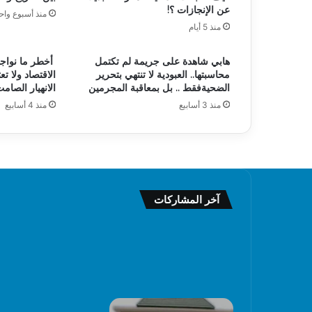
عن الإنجازات ؟!
منذ أسبوع واح
منذ 5 أيام
هابي شاهدة على جريمة لم تكتمل
أخطر ما نواجه
محاسبتها.. العبودية لا تنتهي بتحرير
الاقتصاد ولا تع
الضحيةفقط .. بل بمعاقبة المجرمين
الانهيار الصام
منذ 3 أسابيع
منذ 4 أسابيع
آخر المشاركات