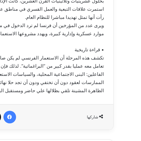
بحلول عشرينيات وثلاثينيات القرن العشرين، كانت الإد
استمرت علاقات التبعية والعمل القسري في مناطق عديدة
رأت أنها تمثل تهديدا مباشرا للنظام العام.
ويرى عدد من المؤرخين أن فرنسا لم ترد الدخول في مواج
موارد عسكرية وإدارية كبيرة، ويهدد مشروعها الاستعمار
▪︎ قراءة تاريخية
تكشف هذه المرحلة أن الاستعمار الفرنسي لم يكن صاحب
تعامل معه عمليا بقدر كبير من “البراغماتية”. لذلك فإ
الفاعلين: البنى الاجتماعية المحلية، والسياسات الاس
الممارسات لعقود دون أن تختفي ودون أن تجد حلا نهائ
الظاهرة المشينة تلقي بظلالها علي حاضر ومستقبل البل
في
شاركها