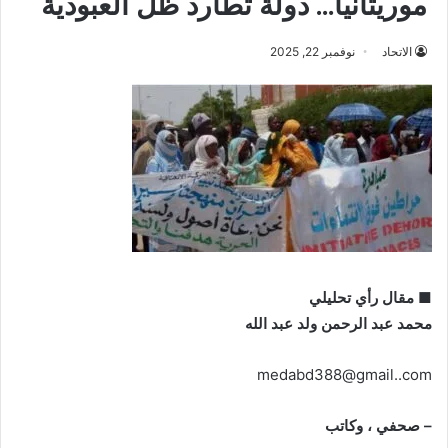
موريتانيا… دولة تطارد ظلّ العبودية
الاتحاد
نوفمبر 22, 2025
■ مقال رأي تحليلي
محمد عبد الرحمن ولد عبد الله
medabd388@gmail..com
– صحفي ، وكاتب