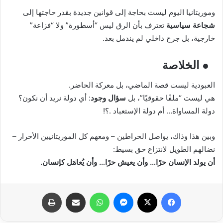
وموريتانيا اليوم ليست بحاجة إلى قوانين جديدة بقدر حاجتها إلى
شجاعة سياسية
تعترف بأن الرق ليس “أسطورة” ولا “فزاعة”
خارجية، بل جرح داخلي لم يندمل بعد.
● الخلاصة
العبودية ليست قصة الماضي، بل معركة الحاضر.
هي ليست “ملفًا حقوقيًا”، بل
سؤال وجود
: أي دولة نريد أن نكون؟
دولة المساواة… أم دولة الإستعباد .؟!
وبين هذا وذاك، يواصل الحراطين – ومعهم كل الموريتانيين الأحرار –
نضالهم الطويل لانتزاع حق بسيط:
أن يولد الإنسان حرًا… وأن يعيش حرًا… وأن يُعامَل كإنسان.
فيسبوك
X
ماسنجر
واتساب
مشاركة عبر البريد
طباعة