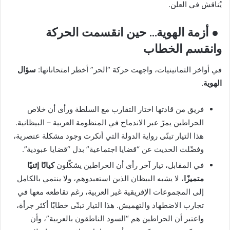
يُناقش في العلن.
● أزمة الهوية… حين انقسمت الحركة
وانقسم الخطاب
في أواخر الثمانينيات، واجهت حركة “الحر” أخطر امتحاناتها:
سؤال
الهوية
.
فريق من قادتها اختار التقارب مع السلطة ورأى أن خلاص
الحراطين يمرّ عبر الاندماج في المنظومة العربية – البيظانية.
هذا التيار تبنّى رواية الدولة التي أنكرت وجود مشكلة عنصرية،
وفضّلت الحديث عن “قضايا اجتماعية” بدل “قضايا عبودية”.
في المقابل، تيار آخر رأى أن الحراطين يشكّلون
كيانًا إثنيًا
متميزًا
، لا يشبه البيظان الذين استعبدوهم، ولا ينتمي بالكامل
إلى المجموعات الإفريقية غير العربية، رغم تقاطعه معها في
تجارب الاضطهاد والتهميش. هذا التيار تبنّى خطابًا أكثر جرأة،
واعتبر أن الحراطين هم “السود الناطقون بالعربية”، وأن