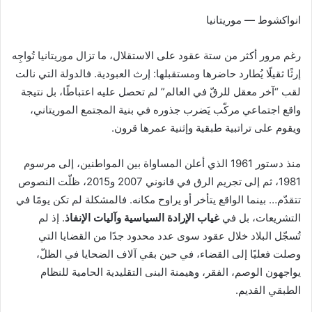
انواكشوط — موريتانيا
رغم مرور أكثر من ستة عقود على الاستقلال، ما تزال موريتانيا تُواجِه
إرثًا ثقيلًا يُطارد حاضرها ومستقبلها: إرث العبودية. فالدولة التي نالت
لقب “آخر معقل للرقّ في العالم” لم تحصل عليه اعتباطًا، بل نتيجة
واقع اجتماعي مركّب يَضرب جذوره في بنية المجتمع الموريتاني،
ويقوم على تراتبية طبقية وإثنية عمرها قرون.
منذ دستور 1961 الذي أعلن المساواة بين المواطنين، إلى مرسوم
1981، ثم إلى تجريم الرق في قانوني 2007 و2015، ظلّت النصوص
تتقدّم… بينما الواقع يتأخر أو يراوح مكانه. فالمشكلة لم تكن يومًا في
التشريعات، بل في
غياب الإرادة السياسية وآليات الإنفاذ
. إذ لم
تُسجّل البلاد خلال عقود سوى عدد محدود جدًا من القضايا التي
وصلت فعليًا إلى القضاء، في حين بقي آلاف الضحايا في الظلّ،
يواجهون الوصم، الفقر، وهيمنة البنى التقليدية الحامية للنظام
الطبقي القديم.