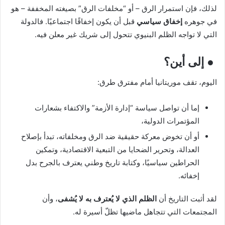
لذلك، فإن استمرار الرق – أو “مخلفات الرق” بصيغته المخففة – هو
في جوهره
إخفاق سياسي
قبل أن يكون إخفاقًا اجتماعيًا. فالدولة
التي لا تواجه الظلم البنيوي تتحول إلى شريك غير معلن فيه.
● إلى أين؟
اليوم، تقف موريتانيا أمام مفترق طرق:
إما أن تواصل سياسة “إدارة الأزمة” والاكتفاء بشعارات
المؤتمرات الدولية،
أو أن تخوض معركة حقيقية ضد الرق ومخلفاته، تبدأ بإصلاح
العدالة، وتحرير الضحايا من التبعية الاقتصادية، وتمكين
الحراطين سياسيًا، وكتابة تاريخ وطني يعترف بالجرح بدل
إخفائه.
لقد أثبت التاريخ أن
الظلم الذي لا يُعترف به لا يُشفى
، وأن
المجتمعات التي تتجاهل ماضيها تظلّ أسيرة له.