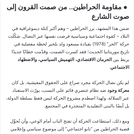
● مقاومة الحراطين… من صمت القرون إلى
صوت الشارع
ضمن هذا المشهد، برز الحراطين – وهم أكبر كتلة ديموغرافية في
البلاد – كقوة اجتماعية وسياسية فرضت نفسها عبر النضال. شكّلت
حركة “الحر” (1978) بقيادة مسعود ولد بلخير لحظة مفصلية في
تاريخ موريتانيا الحديث؛ فقد كسرت الصمت، وقدّمت خطابًا جديدًا
يربط بين
الحرمان الاقتصادي، التهميش السياسي، والاضطهاد
الاجتماعي
.
لم يكن نضال الحركة مجرد صراع على الحقوق المعيشية، بل كان
معركة وجود
ضد نظام عنصري قائم على النسب، يورّث الاستعباد
عبر السلالة. ولهذا اصطدم مشروع الحركة ليس فقط بسلطة الدولة،
بل أيضًا بالبنى التقليدية المتجذرة في المجتمع.
ومع ذلك، استطاعت الحركة أن تفتح الباب أمام الوعي، وأن تُحوِّل
قضية الحراطين من “تابو اجتماعي” إلى موضوع سياسي وإعلامي