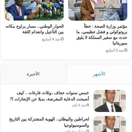
مؤتمر وزارة الصحة : خطأ
الحوار الوطني… مسار يراوح مكانه
بروتوكولي و فشل تنظيمي، ما
بين التأجيل وانعدام الثقة
حدث مع سفير المملكة لا يليق
منذ 4 أسابيع
بموريتانيا
منذ 3 أسابيع
الأشهر
الأخيرة
خمس سنوات عجاف ،وثلاث فارغات .. كيف
أصبحت الدعاية المغرضة، بديلا عن الإنجازات ؟!
منذ 4 أيام
لحراطين والبيظان… الهوية المشتركة بين التاريخ
والسوسيولوجيا
منذ أسبوع واحد