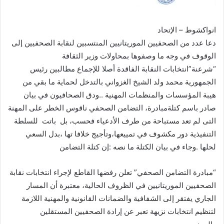
انواكشوط – الإتحاد
دعا عدد من الصحفيين الموريتانيين المنتسبين لنقابة الصحفيين إلى
الوقوف في وجه ما وصفوها بمحاولات وزير الثقافة
“شرعنة”انتخابات النقابة الفاقدة أصلا للإجماع مطالبين رئيس
الجمهورية محمد ولد الشيخ الغزواني بالتدخل لحماية ما بقي من
هيبة المؤسسات والمنظمات المهنية ..ودق الصحافيون في بيان
صادر باسم كتلةمبادرة، التضامن الصحفي ناقوس الخطر على المهنة
التى لم تعد مستباحة من طرف الأدعياء فحسب، بل باتت للسلطة
التنفيذية دور مكشوف في تمييعها،وتأجيج خلافا تها ،بدل السعي
لحلها .وجاء في بيان الكتلة ما نصه :إن كتلة التضامن
“مبادرة التضامن الصحفي” تعلن رفضها القاطع لإجراء انتخابات نقابة
الصحفيين الموريتانيين في الظروف الحالية، معتبرة أن المسار
الجاري يفتقر إلى الشفافية والضمانات القانونية والمهنية اللازمة
لتنظيم انتخابات نزيهة تعبر عن إرادة الصحفيين المستقلين