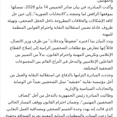
والمهنيين.
وأكدت المبادرة، في بيان صادر الخميس 14 مايو 2026، تمسكها
بموقفها الرافض لما وصفته بـ”الانتخابات الصورية”، إلى حين حل
كافة الإشكالات والخلافات المطروحة داخل الحقل الصحفي، وتهيئة
ظروف عادلة تضمن استقلالية النقابة واحترام القوانين المنظمة
للمهنة.
وندد البيان بما اعتبره “ضغوطاً وتدخلات” من طرف وزير الاتصال،
قائلاً إنها تتعارض مع تطلعات الصحفيين الرامية إلى إصلاح القطاع
الإعلامي وتكريس المهنية واحترام القانون، بدلاً من التمييز بين
الفاعلين الإعلاميين والتدخل في النزاع القائم بين المجموعات
الصحفية المختلفة.
وجددت المبادرة التزامها بالدفاع عن استقلالية النقابة والعمل من
أجل مؤسسة نقابية “حقيقية” تمثل الصحفيين بعيداً عن الوصاية
والتجاذبات السياسية والإدارية.
وطالبت المبادرة رئيس الجمهورية بالتدخل من أجل “إنصاف
الصحفيين المهنيين”، وضمان احترام القانون ووقف المسار الحالي
الذي قالت إنه يهدد وحدة الجسم الصحفي ومصداقية العمل النقابي.
كما دعت الهيئات والمنظمات الدولية المعنية بحرية الصحافة وحقوق