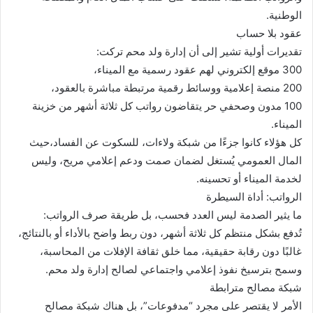
الوطنية.
عقود بلا حساب
تقديرات أولية تشير إلى أن إدارة ولد محم تركت:
300 موقع إلكتروني لهم عقود رسمية مع الميناء،
200 منصة إعلامية ووسائط رقمية مرتبطة مباشرة بالعقود،
100 مدون وصحفي حر يتقاضون رواتب كل ثلاثة أشهر من خزينة
الميناء.
كل هؤلاء كانوا جزءًا من شبكة ولاءات، للسكوت عن الفساد،حيث
المال العمومي يُستغل لضمان صمت ودعم إعلامي مريح، وليس
لخدمة الميناء أو تحسينه.
الرواتب: أداة السيطرة
ما يثير الصدمة ليس العدد فحسب، بل طريقة صرف الرواتب:
تُدفع بشكل منتظم كل ثلاثة أشهر، دون ربط واضح بالأداء أو بالنتائج،
غالبًا دون رقابة حقيقية، مما خلق ثقافة الإفلات من المحاسبة،
وسمح بترسيخ نفوذ إعلامي واجتماعي لصالح إدارة ولد محم.
شبكة مصالح مترابطة
الأمر لا يقتصر على مجرد “مدفوعات”، بل هناك شبكة مصالح