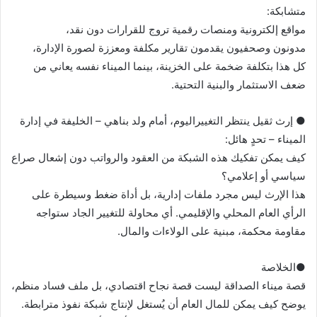
متشابكة:
مواقع إلكترونية ومنصات رقمية تروج للقرارات دون نقد،
مدونون وصحفيون يقدمون تقارير مكلفة ومعززة لصورة الإدارة،
كل هذا بتكلفة ضخمة على الخزينة، بينما الميناء نفسه يعاني من
ضعف الاستثمار والبنية التحتية.
● إرث ثقيل ينتظر التغييراليوم، أمام ولد بناهي – الخليفة في إدارة
الميناء – تحدٍ هائل:
كيف يمكن تفكيك هذه الشبكة من العقود والرواتب دون إشعال صراع
سياسي أو إعلامي؟
هذا الإرث ليس مجرد ملفات إدارية، بل أداة ضغط وسيطرة على
الرأي العام المحلي والإقليمي. أي محاولة للتغيير الجاد ستواجه
مقاومة محكمة، مبنية على الولاءات والمال.
●الخلاصة
قصة ميناء الصداقة ليست قصة نجاح اقتصادي، بل ملف فساد منظم،
يوضح كيف يمكن للمال العام أن يُستغل لإنتاج شبكة نفوذ مترابطة.