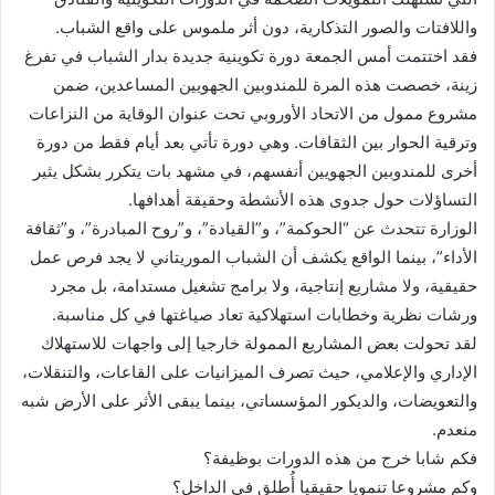
واللافتات والصور التذكارية، دون أثر ملموس على واقع الشباب.
فقد اختتمت أمس الجمعة دورة تكوينية جديدة بدار الشباب في تفرغ
زينة، خصصت هذه المرة للمندوبين الجهويين المساعدين، ضمن
مشروع ممول من الاتحاد الأوروبي تحت عنوان الوقاية من النزاعات
وترقية الحوار بين الثقافات. وهي دورة تأتي بعد أيام فقط من دورة
أخرى للمندوبين الجهويين أنفسهم، في مشهد بات يتكرر بشكل يثير
التساؤلات حول جدوى هذه الأنشطة وحقيقة أهدافها.
الوزارة تتحدث عن “الحوكمة”، و”القيادة”، و”روح المبادرة”، و”ثقافة
الأداء”، بينما الواقع يكشف أن الشباب الموريتاني لا يجد فرص عمل
حقيقية، ولا مشاريع إنتاجية، ولا برامج تشغيل مستدامة، بل مجرد
ورشات نظرية وخطابات استهلاكية تعاد صياغتها في كل مناسبة.
لقد تحولت بعض المشاريع الممولة خارجيا إلى واجهات للاستهلاك
الإداري والإعلامي، حيث تصرف الميزانيات على القاعات، والتنقلات،
والتعويضات، والديكور المؤسساتي، بينما يبقى الأثر على الأرض شبه
منعدم.
فكم شابا خرج من هذه الدورات بوظيفة؟
وكم مشروعا تنمويا حقيقيا أُطلق في الداخل؟