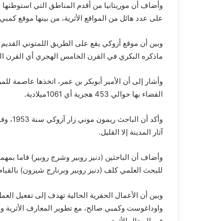
وأضاف أن موريتانيا من أقدم المناطق التي استوطنها ال
على عدد هائل من المواقع الأثرية، من بينها موقع كمبي
وبين أن موقع أزوكي يقع على الطريق اللمتوني القد
ماذكره البكري في القرن الخامس الهجري أي القرن ال
وأشار إلى أن الأمير أبوبكر بن عمر، اتخذها عاصمة ل
القضاء بها حوالي 453 هجرية أي 1061ميلادية.
وأكد أن
آثار المدينة إلا القليل.
للبحث العلمي كلف (دنيز روبير وبرنارج شيزون) بالقيام ب
وبين أن الأعمال الحفرية الحالية تهدف إلى تفعيل ال
واوداغوست وكمبي صالح، مع تطوير المعارف الأثرية وال
في المجال الأثري.