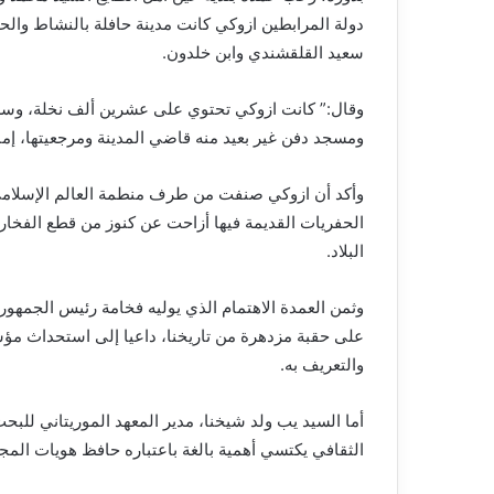
دولة المرابطين ازوكي كانت مدينة حافلة بالنشاط والح
سعيد القلقشندي وابن خلدون.
وقال:” كانت ازوكي تحتوي على عشرين ألف نخلة، وسرية
ومسجد دفن غير بعيد منه قاضي المدينة ومرجعيتها، إم
وأكد أن ازوكي صنفت من طرف منطمة العالم الإسلامي ل
الحفريات القديمة فيها أزاحت عن كنوز من قطع الفخار 
البلاد.
وثمن العمدة الاهتمام الذي يوليه فخامة رئيس الجمهور
على حقبة مزدهرة من تاريخنا، داعيا إلى استحداث مؤس
والتعريف به.
أما السيد يب ولد شيخنا، مدير المعهد الموريتاني للبحث
الثقافي يكتسي أهمية بالغة باعتباره حافظ هويات المجم