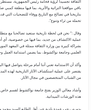
الثقافة تجسيدا لرؤية فخامة رئيس الجمهورية، مستطرد
باقي مواقعنا التراثية والأثرية، بما فيها منطقة كمبي 
بتاريخنا في تصالح مع التاريخ ووفاء للتضحيات التي قدم
تحمله من ثراء وتنوع”.
وقال :” نحن في لحظة تاريخية ستعيد تصالحنا مع متطلب
عملية الاكتشاف من جديد، بما فيها من خصوصية، أي أنه
بشراكة كبيرة بين وزارة الثقافة ممثلة في المعهد المو
العلمي وجامعة نواكشوط، بما يضمن استدامة العمل وجد
وأكد أن الاستدامة تعني أننا أمام مرحلة يتواصل فيها ال
يقتصر على عملية استكشاف الآثار التاريخية لهذه المدي
من الشباب المتخصصين في مجال الآثار.
وأشاد معالي الوزير بفتح جامعة نواكشوط لقسم خاص ب
هذه الورشات الميدانية.
بدوره، رحب عمدة بلدية عين أهل الطايع السيد محمد ول