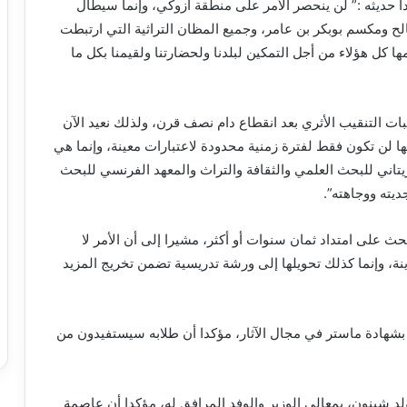
ا حديثه :” لن ينحصر الأمر على منطقة آزوكي، وإنما سيطال
صالح ومكسم بوبكر بن عامر، وجميع المظان التراثية التي ارتبطت
ها كل هؤلاء من أجل التمكين لبلدنا ولحضارتنا ولقيمنا بكل ما
ات التنقيب الأثري بعد انقطاع دام نصف قرن، ولذلك نعيد الآن
ا لن تكون فقط لفترة زمنية محدودة لاعتبارات معينة، وإنما هي
ريتاني للبحث العلمي والثقافة والتراث والمعهد الفرنسي للبحث
يته ووجاهته”.
بحث على امتداد ثمان سنوات أو أكثر، مشيرا إلى أن الأمر لا
نة، وإنما كذلك تحويلها إلى ورشة تدريسية تضمن تخريج المزيد
شهادة ماستر في مجال الآثار، مؤكدا أن طلابه سيستفيدون من
د شينون، بمعالي الوزير والوفد المرافق له، مؤكدا أن عاصمة