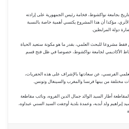
تاريخ بجامعة نواكشوط، فخامة رئيس الجمهورية على إرادته
 الأثري، مؤكدا أن هذا المشروع يكتسي أهمية خاصة بالنسبة
ضارة دولة المرابطين.
يس فقط مشروعا للبحث العلمي، بقدر ما هو مكونة ستعيد الحياة
لنشاط الأكاديمي لجامعة نواكشوط، خصوصا في ظل فتح قسم
العلمي الفرنسي، عن سعادتها بالإشراف على هذه الحفريات،
ت مختلفة من بينها فرنسا والمغرب والسينغال وتونس.
قاطعة أطار السيد الوالد جمال الدين الفروه، ونائب مقاطعة
سيد إبراهيم ولد أبدبه، وعمدة بلدية أوجفت السيد السني عبداوه،
ة