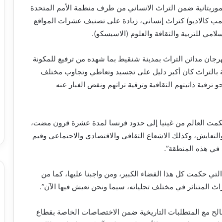
موريتانية ضمن التراث الانساني من طرف منظمة الأمم المتحدة
صمب كالاديو) كتراث إنساني، زيادة على تصنيف عشرات المواقع
امي للتربية والثقافة والعلوم (الاسيسكو).
هرجان مدائن التراث بمدينة شنقيط بما شهده من ترفيع للمكونة
 بالتراث كان أكبر دليل على تجسيد وتعاطي وتجاوب مختلف
ترقية ذاتيتهم الثقافية وترقية تراثهم ونفض الغبار عنه
كمت العالم من غينيا إلى حدود فرنسا لمدة عشرة قرون مضت،
لتعايش، وكذلك الاشعاع الثقافي والاقتصادي والاجتماعي وقيم
 في هذه المنطقة”.
لتي حكمت كل هذا الفضاء الكبير، ومن واجبنا عليها، كما من
اث المتناثر في مختلف تجلياته، سيما ونحن نعيش فيها الآن”.
الح مع المتطلبات التاريخية ضمن الاختصاصات الخاصة بقطاع