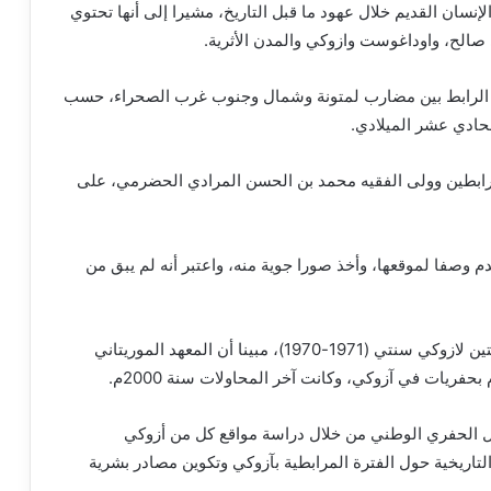
إنسان القديم خلال عهود ما قبل التاريخ، مشيرا إلى أنها تحتوي
 صالح، واوداغوست وازوكي والمدن الأثرية.
يم الرابط بين مضارب لمتونة وشمال وجنوب غرب الصحراء، حسب
حادي عشر الميلادي.
لمرابطين وولى الفقيه محمد بن الحسن المرادي الحضرمي، على
 الباحث ريمون موني زار آزوكي سنة 1953، وقدم وصفا لموقعها، وأخذ صورا جوية منه، واعتبر أنه لم يبق من
وأضاف أن الباحثين (دنيز روبير وشرج روبير) قاما بمهمتين لازوكي سنتي (1971-1970)، مبينا أن المعهد الموريتاني
حفريات في آزوكي، وكانت آخر المحاولات سنة 2000م.
عمل الحفري الوطني من خلال دراسة مواقع كل من أزوكي
تاريخية حول الفترة المرابطية بآزوكي وتكوين مصادر بشرية