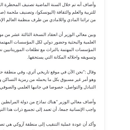
وأضاف أنه تم خلال السنة الماضية تصنيف المحظرة ال
للتربية والعلم والثقافة (اليونسكو)، وتصنيف ملحمة (
من تراثنا المادي واللامادي من طرف منظمة العالم الإسل
وبين معالي الوزير أن انعقاد النسخة الثالثة عشر من م
العلمية والبحثية وحضور دولي لكل المؤسسات المهتمة
المؤسسات المهتمة بالتراث مع تطلعات الموريتانيين نحو 
وتسويقه واحلاله المكانة التي يستحقها.
وقال :”نحن الآن في موقع تاريخي أثري، وفي منطقة ح
وهو أمر غير مسبوق بكل ما يحمله من رمزية التساكن وا
التبادل والتواصل، خصوصا في جانبها العلمي والصوفي
وأضاف معالي الوزير “هناك نماذج من دولة المرابطين ا
واجب الإنسانية جمعا، أن تعمد إلى تجميع ذرات هذا التر
وأكد أن عودة عملية التنقيب إلى منطقة آزوكي هي تص