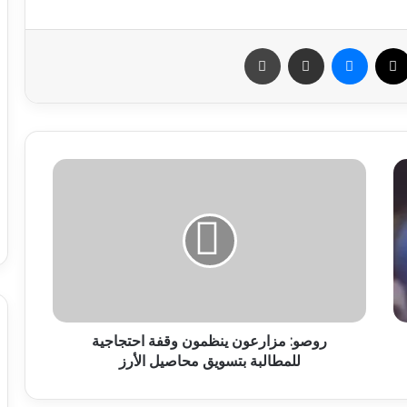
سبوك
X
ماسنجر
مشاركة عبر البريد
طباعة
روصو: مزارعون ينظمون وقفة احتجاجية
للمطالبة بتسويق محاصيل الأرز