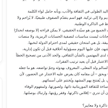
يد الطولى في الثقافة والأدب، وبأنه حامل لواء الكلمة
م ولا إلى تزكية. فهو اسم يتقدّم الصفوف طبيعيًا، لا يُزاحم ولا
ظ في الذاكرة الوطنية.
الجميع من هو سيّده الحقيقي، لا يمكن قراءته إلا بوصفه انحدارًا
مهرجانات ليست مناسبات لتصفية الحسابات الرمزية، ولا منصات
قة، بل هي امتحان حقيقي لمدى احترام الدولة لنخبها.
هد، فإن عليها اليوم مسؤولية أخلاقية قبل أن تكون إدارية،
لدى المهتمين بالشأن الثقافي. والحد الأدنى من تصحيح الخطأ
لاعتبار قبل أن يعيد ترتيب الفقرات.
السالم ولد المعلى، المعروف بهدوئه وجمّ تواضعه، هو ما جعله
– وبحق – أن مقامه كان يفرض عليه الاعتذار عن الحضور، لأن
ض، بل يُفتتح بهم المشهد ويُختتم على أسمائهم.
 للثقافة الموريتانية ذاتها، ولصورتها، ولمفهوم الوفاء
ن أن تدري – إفلاس ذاكرتها، وفقر رؤيتها، وارتباك بوصلتها.
اكرة ولا معايير؟