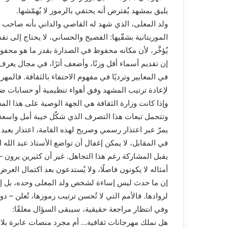
يليق بمشهد يُفترض أنه يحتفي بالرموز لا يُهمّشها.
ولد المعلى، الذي شهد له القاصي والداني بأنه صاحب ال
الموريتانية بشقّيها: الفصيح والحساني، لا يحتاج إلى تقدي
يُؤخَّر، لأن مكانه محفوظ في الصدارة بقدر ما هو محفو
إن تقديم أسماء أقل وزنًا، وأضعف أثرًا، في مجال يعرف 
في المعايير وترديًا في مفهوم الاحتفاء بالثقافة. فال
لإعادة ترتيب المشهد وفق أهواء تنظيمية أو حسابات ضي
وإذا كانت وزارة الثقافة هي الجهة الوصية على هذا المش
وتتحمل تبعات هذا التصرف الذي شكّل خيبة أمل واسعة 
يمرّ عبر اعتذار رسمي وصريح لهذه القامة، اعتذار يعيد ا
في المقابل، لا يمكن إغفال أن تواضع الأستاذ عبد الله 
يقبل المشاركة رغم هذا التجاهل. غير أن كثيرين يرون 
أمثاله لا يكونون فاصلًا، ولا يُستدعون بعد اكتمال العر
إن ما حدث ليس إساءة لشخص ولد المعلى وحده، بل إساءة
لروادها. فالأمم التي لا تُحسن ترتيب رموزها، تُعلن – دو
وفي انتظار مراجعة حقيقية، سيبقى السؤال معلقًا:
هل نملك مهرجانات ثقافية… أم مجرد منصات عابرة بلا ذ