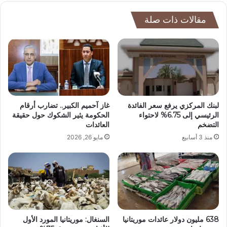
مقالات ذات صلة
لبنك المركزي يرفع سعر الفائدة
غاز آحميم الكبير.. تضارب أرقام
الرئيسي إلى 6.75% لاحتواء
الحكومة يثير الشكوك حول حقيقة
التضخم
العائدات
منذ 3 أسابيع
مايو 26, 2026
638 مليون دولار عائدات موريتانيا
السنغال: موريتانيا المورد الأول