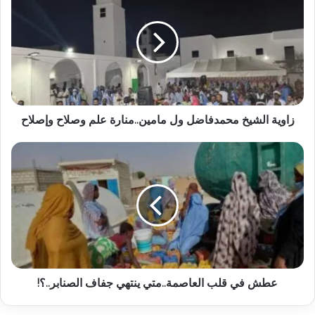
زاوية الشيخ محمدفاضل ول مامين..منارة علم وصلاح وإصلاح
عطش في قلب العاصمة..متي ينتهي جفاف الصنابر..؟!