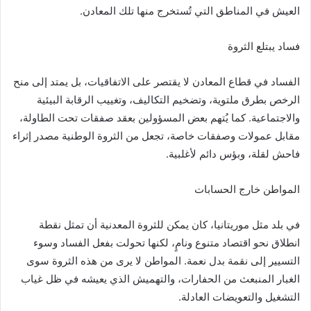
العيش في المناطق التي تُستخرج منها تلك المعادن.
فساد يبتلع الثروة
الفساد في قطاع المعادن لا يقتصر على الاتفاقيات، بل يمتد إلى منح
الرخص بطرق ملتوية، وتضخيم التكاليف، وتغييب الرقابة البيئية
والاجتماعية. كما يُتهم بعض المسؤولين بعقد صفقات تحت الطاولة،
مقابل عمولات وصفقات خاصة، تجعل من الثروة الوطنية مصدر إثراء
فاحش لقلة، وبؤس دائم لأغلبية.
المواطن خارج الحسابات
في بلد مثل موريتانيا، كان يمكن للثروة المعدنية أن تمثل نقطة
انطلاق نحو اقتصاد متنوع ونامٍ، لكنها تحولت بفعل الفساد وسوء
التسيير إلى نقمة بدل نعمة. المواطن لا يرى من هذه الثروة سوى
الغبار المنبعث من الحفارات، والتهميش الذي يعيشه في ظل غياب
التشغيل والتعويضات العادلة.