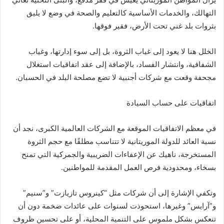
التهالك، والخدمات الأساسية كالتعليم والصحة في وضع لا يليق
بثروات بلد غني تحت الأرض، فقير فوقها.
الخلل هنا لا يعود إلى غياب الثروة، بل إلى سوء إدارتها، وغياب
الشفافية، وانتشار الفساد، بالإضافة إلى عقد اتفاقيات استغلال
مجحفة وقعت مع شركات أجنبية لا تضع مصلحة البلد في الحسبان.
اتفاقيات على حساب السيادة
في معظم الاتفاقيات الموقعة مع الشركات العالمية الكبرى، نجد أن
نسبة العائد للدولة الموريتانية لا تتناسب مطلقًا مع حجم الثروة
المستخرجة، ناهيك عن الإعفاءات الضريبية والجمركية التي تمنح
بسخاء، ومحدودية فرص العمل المقدمة للمواطنين.
وتكفي الإشارة إلى أن شركات مثل “كينروس تازيازت” و”سنيم”
و”آرايس” وغيرها، استحوذت لسنوات على عائدات ضخمة دون أن
تنعكس بشكل ملموس على التنمية المحلية، أو على تحسين ظروف