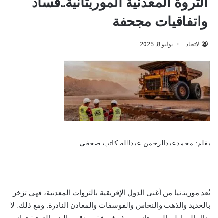
الثروة المعدنية الموريتانية..فساد
واتفاقيات مجحفة
الاتحاد
يوليو 8, 2025
بقلم: محمدعبدالرحمن عبدالله كاتب صحفي
تُعد موريتانيا من أغنى الدول الإفريقية بالثروات المعدنية، فهي تزخر
بالحديد والذهب والنحاس والفوسفات والمعادن النادرة. ومع ذلك، لا
يزال المواطن الموريتاني يعيش في فقر مدقع، والبنى التحتية تعاني