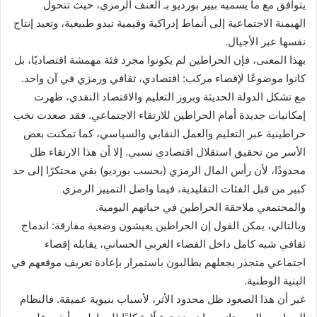
يتوافق مع ما يسميه بيير بورديو بـ العنف الرمزي، حيث تتحول
الهيمنة الاجتماعية إلى أنماط إدراكية وقيمية تبدو طبيعية، وتعيد إنتاج
نفسها عبر الأجيال.
بهذا المعنى، فإن الحراطين لم يكونوا مجرد فئة مهمشة اقتصاديًا، بل
كانوا موضوعًا لإقصاء مركب: اقتصادي، ثقافي ورمزي في آن واحد.
مع تشكل الدولة الحديثة وبروز التعليم والاقتصاد النقدي، ظهرت
إمكانيات جديدة أمام الحراطين للارتقاء الاجتماعي. فقد صعدت نخب
حراطينية عبر التعليم والعمل النقابي والسياسي، كما تمكنت بعض
الأسر من تحقيق استقلال اقتصادي نسبي. إلا أن هذا الارتقاء ظل
محدودًا، لأن رأس المال الرمزي (بحسب بورديو) بقي محتكرًا إلى حد
كبير من قبل الفئات التقليدية، فيما واصل التمييز الرمزي
والمجتمعي ملاحقة الحراطين في حياتهم اليومية.
وبالتالي، يمكن القول إن الحراطين يعيشون وضعية مفارقة: اندماج
ثقافي شبه كامل داخل الفضاء العربي الحساني، يقابله إقصاء
اجتماعي متجذر يجعلهم يطالبون باستمرار بإعادة تعريف موقعهم في
البنية الوطنية.
غير أن هذا الصعود ظل محدود الأثر، لأسباب بنيوية عميقة. فالنظام