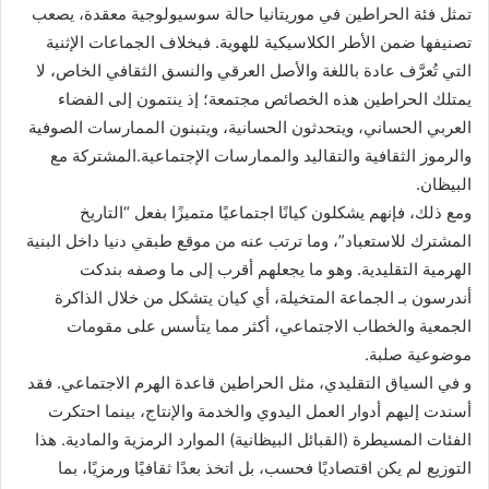
تمثل فئة الحراطين في موريتانيا حالة سوسيولوجية معقدة، يصعب
تصنيفها ضمن الأطر الكلاسيكية للهوية. فبخلاف الجماعات الإثنية
التي تُعرَّف عادة باللغة والأصل العرقي والنسق الثقافي الخاص، لا
يمتلك الحراطين هذه الخصائص مجتمعة؛ إذ ينتمون إلى الفضاء
العربي الحساني، ويتحدثون الحسانية، ويتبنون الممارسات الصوفية
والرموز الثقافية والتقاليد والممارسات الإجتماعية.المشتركة مع
البيظان.
ومع ذلك، فإنهم يشكلون كيانًا اجتماعيًا متميزًا بفعل “التاريخ
المشترك للاستعباد”، وما ترتب عنه من موقع طبقي دنيا داخل البنية
الهرمية التقليدية. وهو ما يجعلهم أقرب إلى ما وصفه بندكت
أندرسون بـ الجماعة المتخيلة، أي كيان يتشكل من خلال الذاكرة
الجمعية والخطاب الاجتماعي، أكثر مما يتأسس على مقومات
موضوعية صلبة.
و في السياق التقليدي، مثل الحراطين قاعدة الهرم الاجتماعي. فقد
أسندت إليهم أدوار العمل اليدوي والخدمة والإنتاج، بينما احتكرت
الفئات المسيطرة (القبائل البيظانية) الموارد الرمزية والمادية. هذا
التوزيع لم يكن اقتصاديًا فحسب، بل اتخذ بعدًا ثقافيًا ورمزيًا، بما