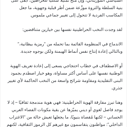
السياسي الموريتاني، وإن منح تمثيلًا شكليًا للحراطين، أبقى على
بنية السلطة والثروة موزَّعة ضمن أطر قبلية وجهوية، ما جعل
المكاسب الفردية لا تتحول إلى تغيير جماعي ملموس.
لقد وجدت النخب الحراطينية نفسها بين خيارين متناقضين:
الاندماج في المنظومة القائمة بما تحمله من “رمزية بيظانية،”
وبالتالي إعادة إنتاج نفس أنماط الهيمنة ولكن بوجوه جديدة.
أو الاصطفاف في خطاب احتجاجي يسعى إلى إعادة تعريف الهوية
الوطنية نفسها على أساس أكثر مساواة، وهو خيار اصطدم بجمود
البنى التقليدية ومقاومة شرائح واسعة من النخب الحاكمة لأي تغيير
جذري.
وهنا تبرز مفارقة الهوية الحراطينية: فهي هوية مندمجة ثقافيًا – إذ لا
يوجد فاصل لغوي أو ديني يميّزها عن بقية مكونات الفضاء العربي
الحساني – لكنها مُقصاة بنيويًا، ما يجعلها تعيش حالة من “الاغتراب
الداخلي”: مواطنون يتقاسمون مع غيرهم كل الرموز الثقافية، لكنهم