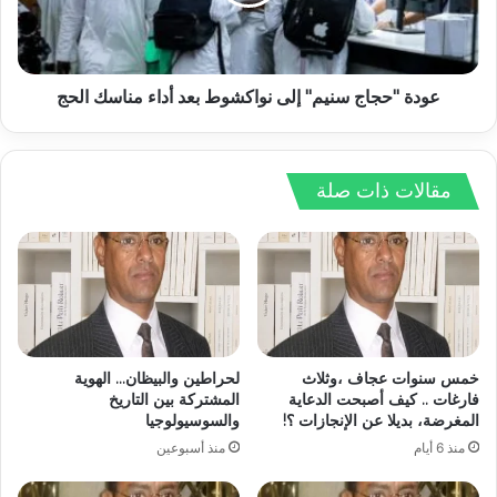
عودة "حجاج سنيم" إلى نواكشوط بعد أداء مناسك الحج
مقالات ذات صلة
خمس سنوات عجاف ،وثلاث
لحراطين والبيظان… الهوية
فارغات .. كيف أصبحت الدعاية
المشتركة بين التاريخ
المغرضة، بديلا عن الإنجازات ؟!
والسوسيولوجيا
منذ 6 أيام
منذ أسبوعين