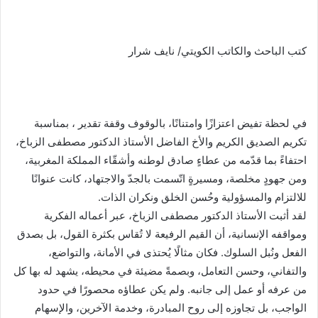
كتب الباحث والكاتب الكويتي/ نايف شرار
في لحظة تفيض اعتزازًا وامتنانًا، بالوقوف وقفة تقدير ، بمناسبة
تكريم الصديق الكريم والأخ الفاضل الأستاذ الدكتور مصطفى الزباخ،
احتفاءً بما قدّمه من عطاءٍ صادق لوطنه وأشقّاء المملكة المغربية،
ومن جهودٍ مخلصة، ومسيرةٍ اتّسمت بالجدّ والاجتهاد، كانت عنوانًا
للالتزام والمسؤولية وحُسن الخلق ونكران الذات.
لقد أثبت الأستاذ الدكتور مصطفى الزباخ، عبر أعماله الفكرية
ومواقفه الإنسانية، أن القيم الرفيعة لا تُقاس بكثرة القول، بل بصدق
الفعل ونُبل السلوك. فكان مثالًا يُحتذى في الأمانة، والتواضع،
والتفاني، وحسن التعامل، وبصمةً مضيئة في محيطه، يشهد له بها كل
من عرفه أو عمل إلى جانبه. ولم يكن عطاؤه محصورًا في حدود
الواجب، بل تجاوزه إلى روح المبادرة، وخدمة الآخرين، والإسهام