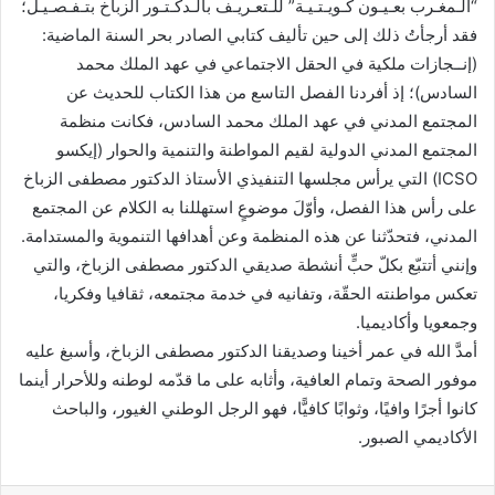
“الـمغـرب بعـيـون كـويـتـيـة” للـتعـريـف بالـدكـتـور الزباخ بتـفـصـيـل؛
فقد أرجأتُ ذلك إلى حين تأليف كتابي الصادر بحر السنة الماضية:
(إنــجازات ملكية في الحقل الاجتماعي في عهد الملك محمد
السادس)؛ إذ أفردنا الفصل التاسع من هذا الكتاب للحديث عن
المجتمع المدني في عهد الملك محمد السادس، فكانت منظمة
المجتمع المدني الدولية لقيم المواطنة والتنمية والحوار (إيكسو
ICSO) التي يرأس مجلسها التنفيذي الأستاذ الدكتور مصطفى الزباخ
على رأس هذا الفصل، وأوّلَ موضوعٍ استهللنا به الكلام عن المجتمع
المدني، فتحدّثنا عن هذه المنظمة وعن أهدافها التنموية والمستدامة.
وإنني أتتبّع بكلّ حبٍّ أنشطة صديقي الدكتور مصطفى الزباخ، والتي
تعكس مواطنته الحقّة، وتفانيه في خدمة مجتمعه، ثقافيا وفكريا،
وجمعويا وأكاديميا.
أمدَّ الله في عمر أخينا وصديقنا الدكتور مصطفى الزباخ، وأسبغ عليه
موفور الصحة وتمام العافية، وأثابه على ما قدّمه لوطنه وللأحرار أينما
كانوا أجرًا وافيًا، وثوابًا كافيًّا، فهو الرجل الوطني الغيور، والباحث
الأكاديمي الصبور.