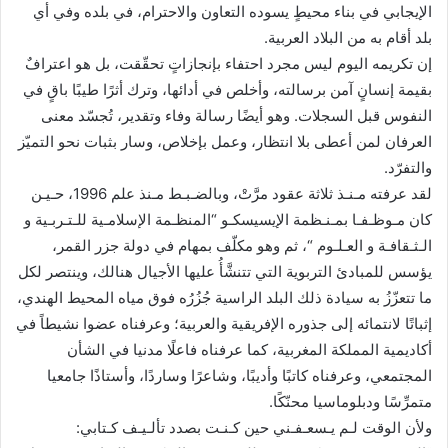
الإيجابي في بناء محيطٍ يسوده التعاون والاحترام، في بلده وفي أي
بلد أقام به من البلاد العربية.
إن تكريمه اليوم ليس مجرد احتفاء بإنجازاتٍ تحقّقت، بل هو اعترافٌ
بقيمة إنسانٍ آمن برسالته، وأخلص في أدائها، وترك أثرًا طيبًا باقٍ في
النفوس قبل السجلات. وهو أيضًا رسالة وفاء وتقدير، تُجسّد معنى
العرفان لمن أعطى بلا انتظار، وعمل بإخلاص، وسار بثبات نحو التميّز
والتفرّد.
لقد عرفته مـنـذ ثلاثة عقود مرَّتْ، وبالضـبـط مـنذ علم 1996، حـيـن
كان مـوظـفـا بمـنـظمة الإيسيسكـو “المنظـمة الإسلامـية للـتـربـية و
الـثـقافـة و العـلـوم “، ثم وهو مكلّف بمهام في دولة جزر القمر،
يؤسس للمبادئ التربوية التي تتنشَّأُ عليها الأجيال هنالك، وينتصر لكل
ما تتعزّزُ به سيادة ذلك البلد الراسية جُزُرُه فوق مياه المحيط الهندي،
إثباتًا لانتمائه إلى جذوره الإفريقية والعربية؛ وعرفناه عضوا نشيطاً في
أكاديمية المملكة المغربية، كما عرفناه فاعلًا مدنيا في الشأن
المجتمعي، وعرفناه كاتبًا وأديبًا، وشاعرًا وساردًا، وأستاذًا جامعيا
متمرِّسًا ودبلوماسيا محنّكًا.
ولأن الوقت لـم يـسعـفـني حين كـنـت بصدد تألـيـف كـتابي: