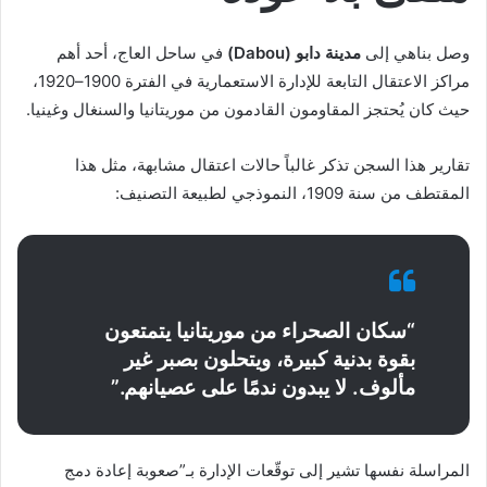
وصل بناهي إلى
مدينة دابو (Dabou)
في ساحل العاج، أحد أهم
مراكز الاعتقال التابعة للإدارة الاستعمارية في الفترة 1900–1920،
حيث كان يُحتجز المقاومون القادمون من موريتانيا والسنغال وغينيا.
تقارير هذا السجن تذكر غالباً حالات اعتقال مشابهة، مثل هذا
المقتطف من سنة 1909، النموذجي لطبيعة التصنيف:
“سكان الصحراء من موريتانيا يتمتعون
بقوة بدنية كبيرة، ويتحلون بصبر غير
مألوف. لا يبدون ندمًا على عصيانهم.”
المراسلة نفسها تشير إلى توقّعات الإدارة بـ”صعوبة إعادة دمج