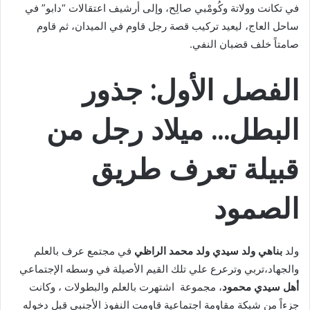
في تكانت وولاتة وكُومْبي صالِح، وإلى أرشيف اعتقالات “دابو” في
ساحل العاج، ليعيد تركيب قصة رجل قاوم في الميدان، ثم قاوم
صامتاً خلف قضبان النفي.
الفصل الأول: جذور
البطل… ميلاد رجل من
قبيلة تعرف طريق
الصمود
ولد
بناهي ولد سيدي ولد محمد الراظي
في مجتمع عرف بالعلم
والجهاد،تربي وترعرع علي تلك القيم الأصيلة في وسطه الإجتماعي
أهل سيدي محمود
، مجموعة اشتهرت بالعلم والبطولات ، وكانت
جزءاً من شبكة مقاومة اجتماعية قاومت النفوذ الأجنبي قبل دخوله