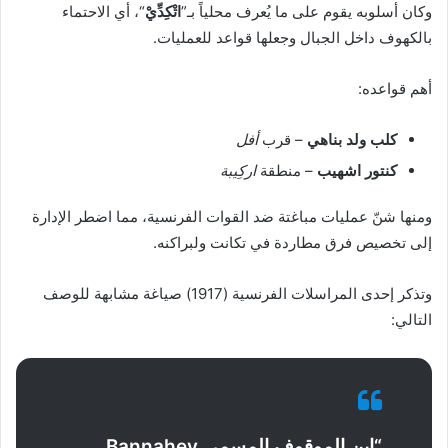
وكان أسلوبه يقوم على ما يُعرف محلياً بـ”
اتْكِدِّيْ
“، أي الاحتماء
بالكهوف داخل الجبال وجعلها قواعد للعمليات.
أهم قواعده:
كلب ولد بناهي
– قرب
أفل
كنتور اشهيب
– منطقة
اركِيبة
ومنها شنّ عمليات مباغتة ضد القوات الفرنسية، مما اضطر الإدارة
إلى تخصيص فرق مطاردة في تكانت ولبراكنه.
وتذكر إحدى المراسلات الفرنسية (1917) صياغة مشابهة للوصف
التالي:
“ابن الموقوف المسمى Bannahey