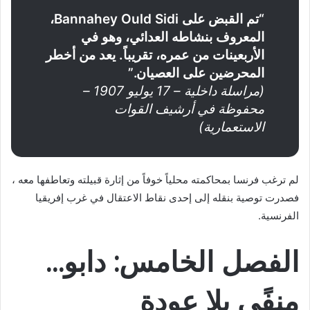
“تم القبض على Bannahey Ould Sidi،
المعروف بنشاطه العدائي، وهو في
الأربعينات من عمره، تقريباً. يعد من أخطر
المحرضين على العصيان.”
(مراسلة داخلية – 17 يوليو 1907 –
محفوظة في أرشيف القوات
الاستعمارية)
لم ترغب فرنسا بمحاكمته محلياً خوفاً من إثارة قبيلته وتعاطفها معه ،
فصدرت توصية بنقله إلى إحدى نقاط الاعتقال في غرب إفريقيا
الفرنسية.
الفصل الخامس: دابو…
منفًى بلا عودة