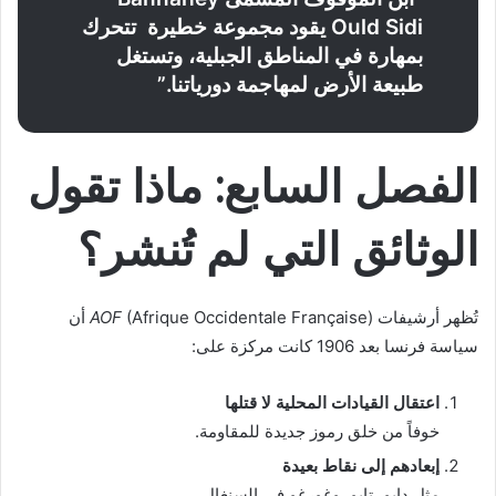
Ould Sidi يقود مجموعة خطيرة تتحرك
بمهارة في المناطق الجبلية، وتستغل
طبيعة الأرض لمهاجمة دورياتنا.”
الفصل السابع: ماذا تقول
الوثائق التي لم تُنشر؟
تُظهر أرشيفات
AOF
(Afrique Occidentale Française) أن
سياسة فرنسا بعد 1906 كانت مركزة على:
اعتقال القيادات المحلية لا قتلها
خوفاً من خلق رموز جديدة للمقاومة.
إبعادهم إلى نقاط بعيدة
مثل دابو، تابو، وغورغو في السنغال.