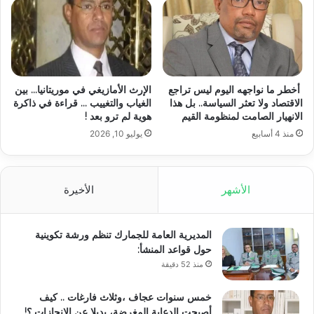
أخطر ما نواجهه اليوم ليس تراجع
الإرث الأمازيغي في موريتانيا… بين
الاقتصاد ولا تعثر السياسة.. بل هذا
الغياب والتغييب … قراءة في ذاكرة
الانهيار الصامت لمنظومة القيم
هوية لم ترو بعد !
منذ 4 أسابيع
يوليو 10, 2026
الأشهر
الأخيرة
المديرية العامة للجمارك تنظم ورشة تكوينية
حول قواعد المنشأ:
منذ 52 دقيقة
خمس سنوات عجاف ،وثلاث فارغات .. كيف
أصبحت الدعاية المغرضة، بديلا عن الإنجازات ؟!