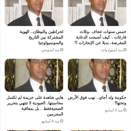
خمس سنوات عجاف ،وثلاث
لحراطين والبيظان… الهوية
فارغات .. كيف أصبحت الدعاية
المشتركة بين التاريخ
المغرضة، بديلا عن الإنجازات ؟!
والسوسيولوجيا
منذ أسبوع واحد
منذ أسبوعين
حكومة ولد أجاي… نهب فوق الأرض
هابي شاهدة على جريمة لم تكتمل
وتحتها!!
محاسبتها.. العبودية لا تنتهي بتحرير
الضحيةفقط .. بل بمعاقبة
منذ 3 أسابيع
المجرمين
منذ 4 أسابيع