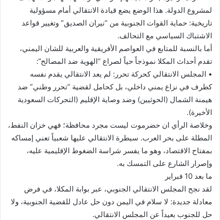
لمشروع الدولة. هذا الوضع يضع قيادة الانتقالي أمام مسؤولية
تاريخية: حماية القوات الجنوبية من “نيران الصديق” وتغيير قواعد
الاشتباك السياسي مع التحالف.
أما بالنسبة للمتابع في العواصم الأفريقية والعربية للشان اليمني،
تقدم أحداث المكلا نموذجاً حياً لصراع “الهوية ضد المصالح”:
• المجلس الانتقالي كحركة تحرر: لم يعد الانتقالي يقدم نفسه
كطرف في نزاع يمني داخلي، بل كحامل لقضية “تحرر وطني” ضد
هيمنة الشمال (الحوثيين) وضد وصاية الإقليم (التحركات السعودية
الأخيرة).
وخلاصة الرأي ان حضرموت ليست مجرد محافظة؛ فهي خزان النفط،
المطلة على بحر العرب. سيطرة الانتقالي عليها شعبياً تعني إمساكه
بمفتاح الاقتصاد، وهو ما يفسر شراسة الضغوط الإقليمية عليه،
وإصرار الشارع على التمسك به.
ما بعد 10 فبراير
لقد نجح المجلس الانتقالي الجنوبي، عبر بوابة المكلا، في فرض
معادلة جديدة: لا سلام في اليمن دون حل عادل للقضية الجنوبية، ولا
حل للجنوب بعيداً عن المجلس الانتقالي.