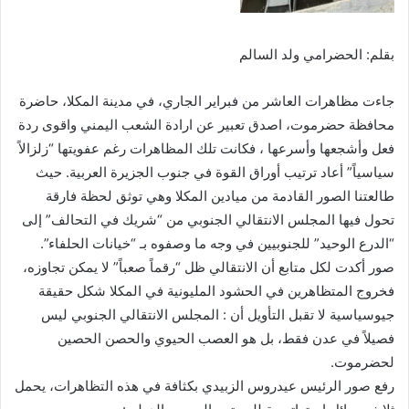
بقلم: الحضرامي ولد السالم
جاءت مظاهرات العاشر من فبراير الجاري، في مدينة المكلا، حاضرة
محافظة حضرموت، اصدق تعبير عن ارادة الشعب اليمني واقوى ردة
فعل وأشجعها وأسرعها ، فكانت تلك المظاهرات رغم عفويتها “زلزالاً
سياسياً” أعاد ترتيب أوراق القوة في جنوب الجزيرة العربية. حيث
طالعتنا الصور القادمة من ميادين المكلا وهي توثق لحظة فارقة
تحول فيها المجلس الانتقالي الجنوبي من “شريك في التحالف” إلى
“الدرع الوحيد” للجنوبيين في وجه ما وصفوه بـ “خيانات الحلفاء”.
صور أكدت لكل متابع أن الانتقالي ظل “رقماً صعباً” لا يمكن تجاوزه،
فخروج المتظاهرين في الحشود المليونية في المكلا شكل حقيقة
جيوسياسية لا تقبل التأويل أن : المجلس الانتقالي الجنوبي ليس
فصيلاً في عدن فقط، بل هو العصب الحيوي والحصن الحصين
لحضرموت.
رفع صور الرئيس عيدروس الزبيدي بكثافة في هذه التظاهرات، يحمل