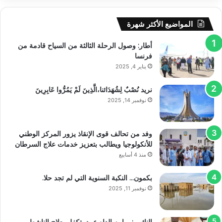
المواضيع الأكثر شهرة
أطار: وصول الرحلة الثالثة من السياح قادمة من
فرنسا
يناير 4, 2025
نريد نُصْبٌ لِشُهَدَائنا،الَّذِينَ لَمْ يَمُرُّوا عَابِرِينَ
نوفمبر 14, 2025
وفد من تحالف قوى الإنقاذ يزور المركز الوطني
للأنكولوجيا ويطالب بتعزيز خدمات علاج السرطان
منذ 4 أسابيع
بكمون… النكبة السنوية التي لم تجد حلا.
نوفمبر 11, 2025
النائب : برامه الداه عبيد يتكفل بعلاج الناشط