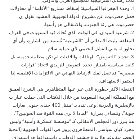
ثلاث رسائل استراتيجية للمجتمع العربي والدولي:
1. وحدة الجغرافيا السياسية: إسقاط مشاريع “الأقلمة” أو محاولات
فصل حضرموت عن مشروع الدولة الجنوبية. الحشود تقول إن
حضرموت هي رئة الجنوب، والانتقالي هو رأسها.
2. شرعية الميدان: في الوقت الذي تُحاك فيه التسويات في الغرف
المغلقة، يثبت الانتقالي أن “الشرعية” تُستمد من الشارع، وأن أي
تجاوز له يعني الفشل الحتمي لأي عملية سلام.
3. تجديد “التفويض”: الهتافات واللافتات لم تكن مطلبية خدمية، بل
كانت سياسية بامتياز، تجدد التفويض للزبيدي لاتخاذ “قرارات
مصيرية” قد تصل لفك الارتباط النهائي عن الالتزامات الإقليمية إذا
استمر الاستهداف.
النقطة الأكثر خطورة التي عبر عنها المتظاهرين هي الشرخ العميق
مع المملكة العربية السعودية من خلال اللافتات التي حملت عبارات
بالإنجليزية والعربية، وعي تندد بـ “مقتل 400 جندي جنوبي بغارات
جوية”، وتتساءل بمرارة: “لماذا لا نرى هذه القوة ضد الحوثيين؟”.
هنا يبرز دور المجلس الانتقالي كـ “مؤسسة عسكرية وأمنية” وليس
مجرد كيان سياسي. المتظاهرون يرون في القوات الجنوبية (النخبة
الحضرمية وغيرها) نواة جيشهم الوطني، واستهدافها هو استهداف