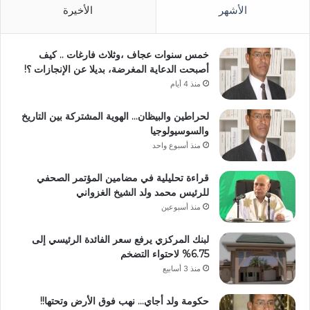
الأشهر
الأخيرة
خمس سنوات عجاف ،وثلاث فارغات .. كيف
أصبحت الدعاية المغرضة، بديلا عن الإنجازات ؟!
منذ 4 أيام
لحراطين والبيظان… الهوية المشتركة بين التاريخ
والسوسيولوجيا
منذ أسبوع واحد
قراءة تحليلية في مضامين المؤتمر الصحفي
للرئيس محمد ولد الشيخ الغزواني
منذ أسبوعين
لبنك المركزي يرفع سعر الفائدة الرئيسي إلى
6.75% لاحتواء التضخم
منذ 3 أسابيع
حكومة ولد أجاي… نهب فوق الأرض وتحتها!!