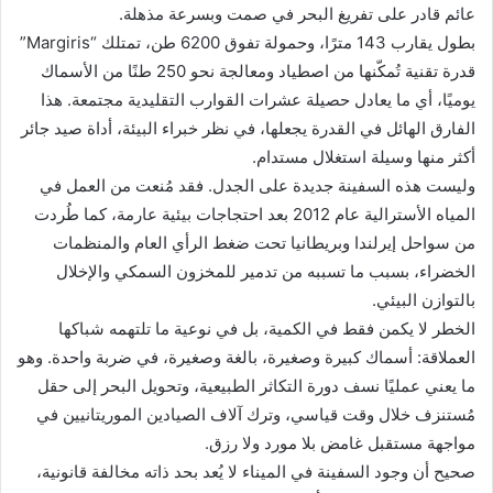
عائم قادر على تفريغ البحر في صمت وبسرعة مذهلة.
بطول يقارب 143 مترًا، وحمولة تفوق 6200 طن، تمتلك “Margiris”
قدرة تقنية تُمكّنها من اصطياد ومعالجة نحو 250 طنًا من الأسماك
يوميًا، أي ما يعادل حصيلة عشرات القوارب التقليدية مجتمعة. هذا
الفارق الهائل في القدرة يجعلها، في نظر خبراء البيئة، أداة صيد جائر
أكثر منها وسيلة استغلال مستدام.
وليست هذه السفينة جديدة على الجدل. فقد مُنعت من العمل في
المياه الأسترالية عام 2012 بعد احتجاجات بيئية عارمة، كما طُردت
من سواحل إيرلندا وبريطانيا تحت ضغط الرأي العام والمنظمات
الخضراء، بسبب ما تسببه من تدمير للمخزون السمكي والإخلال
بالتوازن البيئي.
الخطر لا يكمن فقط في الكمية، بل في نوعية ما تلتهمه شباكها
العملاقة: أسماك كبيرة وصغيرة، بالغة وصغيرة، في ضربة واحدة. وهو
ما يعني عمليًا نسف دورة التكاثر الطبيعية، وتحويل البحر إلى حقل
مُستنزف خلال وقت قياسي، وترك آلاف الصيادين الموريتانيين في
مواجهة مستقبل غامض بلا مورد ولا رزق.
صحيح أن وجود السفينة في الميناء لا يُعد بحد ذاته مخالفة قانونية،