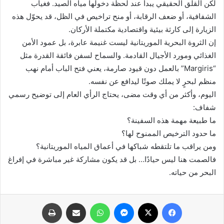
لكن القلق الحقيقي يبدأ عند لحظة دخولها مياه الصيد. فغياب
الشفافية، أو ضعف الرقابة، أو منح تراخيص في الظل، قد يحوّل هذه
الزيارة إلى كارثة بيئية واقتصادية مكتملة الأركان.
إن الثروة البحرية الموريتانية ليست غنيمة عابرة، بل عمود الأمن
الغذائي ومورد الأجيال القادمة. والسماح لسفن فائقة القدرة مثل
“Margiris” بالعمل دون قيود صارمة، يعني فتح الباب أمام نهب
منظم لبحرٍ لا يملك صوتًا ليدافع عن نفسه.
اليوم، وأكثر من أي وقت مضى، يحتاج الرأي العام إلى توضيح رسمي
شفاف:
ما طبيعة مهمة هذه السفينة؟
ما حدود الترخيص الممنوح لها؟
ومن يراقب ما تلتقطه شباكها في أعماق المياه الموريتانية؟
فالصمت هنا ليس حيادًا… بل قد يكون مشاركة غير مباشرة في إفراغ
البحر من حياته.
فيسبوك
X
ماسنجر
واتساب
مشاركة عبر البريد
طباعة