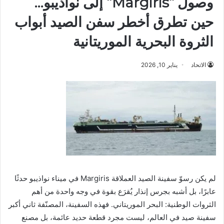
وصول “Margiris” إلى نواذيبو…
حين تطرق أخطر سفن الصيد أبواب
الثروة البحرية الموريتانية
الاتحاد
يناير 10, 2026
لم يكن رسوّ سفينة الصيد العملاقة Margiris في ميناء نواذيبو حدثًا
عابرًا، بل أشبه بجرس إنذار يُقرَع بقوة في وجه واحدة من أهم
الثروات الوطنية: البحر الموريتاني. فهذه السفينة، المصنّفة ثاني أكبر
سفينة صيد في العالم، ليست مجرد قطعة حديد عائمة، بل مصنع