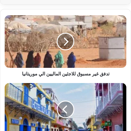
تدفق غير مسبوق للاجئين الماليين الي موريتانيا