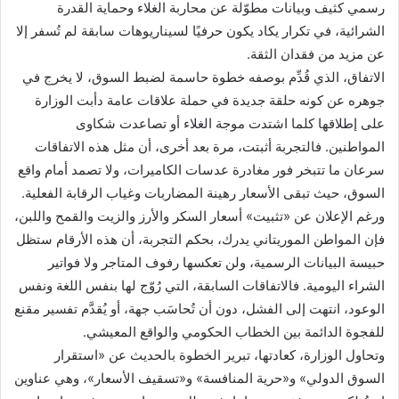
رسمي كثيف وبيانات مطوّلة عن محاربة الغلاء وحماية القدرة
الشرائية، في تكرار يكاد يكون حرفيًا لسيناريوهات سابقة لم تُسفر إلا
عن مزيد من فقدان الثقة.
الاتفاق، الذي قُدِّم بوصفه خطوة حاسمة لضبط السوق، لا يخرج في
جوهره عن كونه حلقة جديدة في حملة علاقات عامة دأبت الوزارة
على إطلاقها كلما اشتدت موجة الغلاء أو تصاعدت شكاوى
المواطنين. فالتجربة أثبتت، مرة بعد أخرى، أن مثل هذه الاتفاقات
سرعان ما تتبخر فور مغادرة عدسات الكاميرات، ولا تصمد أمام واقع
السوق، حيث تبقى الأسعار رهينة المضاربات وغياب الرقابة الفعلية.
ورغم الإعلان عن «تثبيت» أسعار السكر والأرز والزيت والقمح واللبن،
فإن المواطن الموريتاني يدرك، بحكم التجربة، أن هذه الأرقام ستظل
حبيسة البيانات الرسمية، ولن تعكسها رفوف المتاجر ولا فواتير
الشراء اليومية. فالاتفاقات السابقة، التي رُوّج لها بنفس اللغة ونفس
الوعود، انتهت إلى الفشل، دون أن تُحاسَب جهة، أو يُقدَّم تفسير مقنع
للفجوة الدائمة بين الخطاب الحكومي والواقع المعيشي.
وتحاول الوزارة، كعادتها، تبرير الخطوة بالحديث عن «استقرار
السوق الدولي» و«حرية المنافسة» و«تسقيف الأسعار»، وهي عناوين