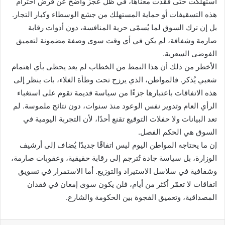
استُهلكت حتى فقدت معناها، في ظل عجز واضح عن فرض احترام
هذه التسقيفات أو حماية المستهلك من جشع الوسطاء وكبار التجار.
بل إن ترك السوق لما يُسمّى حرية المنافسة، دون أدوات رقابة
صارمة وشفافة، لم يكن في أي وقت سوى وصفة مضمونة لتعميق
الفوضى السعرية.
الأخطر من ذلك أن هذا النمط من الخطاب لم يعد يحظى بأي اهتمام
شعبي يُذكر. فالمواطن، الذي يرزح تحت وطأة الغلاء، بات ينظر إلى
هذه الاتفاقات باعتبارها جزءًا من سياسة قديمة تقوم على استغباء
الرأي العام وتدوير نفس الوعود منذ سنوات، دون نتائج ملموسة. لم
تعد البيانات ولا حفلات التوقيع تقنع أحدًا، لأن التجربة اليومية في
السوق هي الحكم الفصل.
إن ما يحتاجه المواطن اليوم ليس اتفاقًا جديدًا يُضاف إلى أرشيف
الوزارة، بل سياسة جادة تُترجم إلى رقابة حقيقية، وعقوبات صارمة،
وشفافية في سلاسل الاستيراد والتوزيع. أما الاستمرار في تسويق
اتفاقات لا تعمّر أكثر من أيام، فلن يكون سوى إمعان في فقدان
المصداقية، وتعميق الفجوة بين الحكومة والشارع.